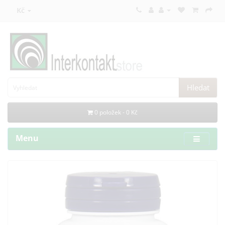
Kč
Hledat
0 položek - 0 Kč
Menu