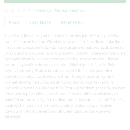
0 recenzí
/
Napsat recenzi
Popis
Specifikace
Recenze (0)
Tekuté mýdlo s šetrnými rostlinnými tenzidy jemně čistí a pokožku
zanechá krásně hebkou. Obzvlášť si ho oblíbí lidé s citlivou pokožkou, i
při častém používání totiž kůži nevysušuje ani jinak nedráždí. Zanechá
ji navíc jemně provoněnou díky přídavku přírodního esenciálního oleje
z pomerančovníku a oleje z citronové trávy. Italské značce Officina
Naturae bylo dáno do vínku vskutku důležité poslání - každičkým
svým výtvorem přispívat ke zdraví nejen lidí, ale také ostatních
obyvatel planety a životního prostředí. Každý krůček při výrobě
kosmetických přípravků a produktů do domácnosti tak její tým
provádí s dokonalou vědomostí a úctou k přírodním zdrojům, etickým
přístupem k pěstitelům a zaměstnancům a s jiskřivou vášní pro vizi
zelenější budoucnosti. Jejich obdivuhodná důslednost se odráží také v
obalových materiálech z recyklovatelného bioplastu, v lokálním
původu mnoha ingrediencí a v dlouhém zástupu spokojených
zákazníků.