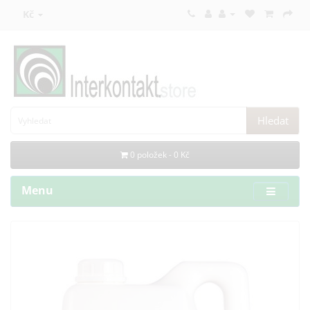
Kč
Hledat
0 položek - 0 Kč
Menu