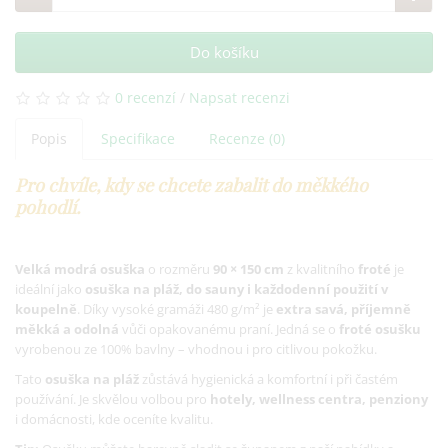
Do košíku
0 recenzí
/
Napsat recenzi
Popis
Specifikace
Recenze (0)
Pro chvíle, kdy se chcete zabalit do měkkého
pohodlí.
Velká modrá osuška
o rozměru
90 × 150 cm
z kvalitního
froté
je
ideální jako
osuška na pláž, do sauny i každodenní použití v
koupelně
. Díky vysoké gramáži 480 g/m² je
extra savá, příjemně
měkká a odolná
vůči opakovanému praní. Jedná se o
froté osušku
vyrobenou ze 100% bavlny – vhodnou i pro citlivou pokožku.
Tato
osuška na pláž
zůstává hygienická a komfortní i při častém
používání. Je skvělou volbou pro
hotely, wellness centra, penziony
i domácnosti, kde oceníte kvalitu.