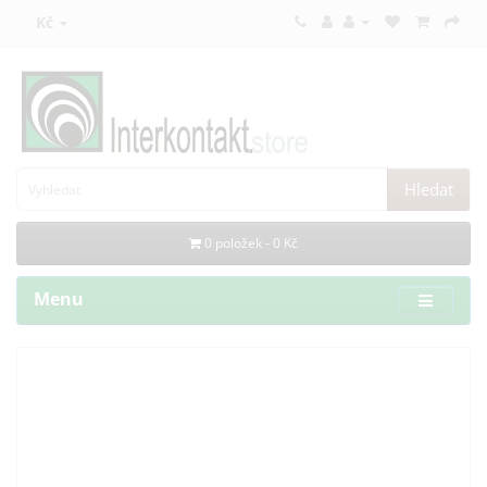
Kč
Hledat
0 položek - 0 Kč
Menu