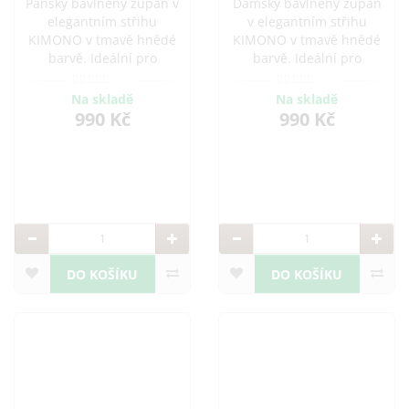
Pánský bavlněný župan v
Dámský bavlněný župan
elegantním střihu
v elegantním střihu
KIMONO v tmavě hnědé
KIMONO v tmavě hnědé
barvě. Ideální pro
barvě. Ideální pro
pohodlné chvíle doma i
pohodlné chvíle doma i
po koupeli. Vyroben z
po koupeli. Vyroben z
Na skladě
Na skladě
kvalitní bavlny, která je
kvalitní bavlny, která je
990 Kč
990 Kč
savá a příjemná na
savá a příjemná na
dotek. Možnost přidání
dotek.
výšivky.
DO KOŠÍKU
DO KOŠÍKU