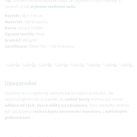
Tip:
Osušku můžete barevně sladit se županem z naší nabídky a
vytvořit si tak
stylovou wellness sadu
.
Rozměr:
90 × 150 cm
Materiál:
100 % bavlna
Barva:
tmavě hnědá
Úprava textilu:
froté
Gramáž:
480 g/m²
Certifikace:
Oeko-Tex – 100 % bavlna
Upozornění
Snažíme se co nejvěrněji zachytit barvy našich produktů, ale
doporučujeme mít na paměti, že
reálné barvy
mohou být mírně
odlišné od těch, které vidíte na obrazovce
. Tyto odchylky mohou
být způsobeny
technickými omezeními monitoru
a
světelnými
podmínkami
.