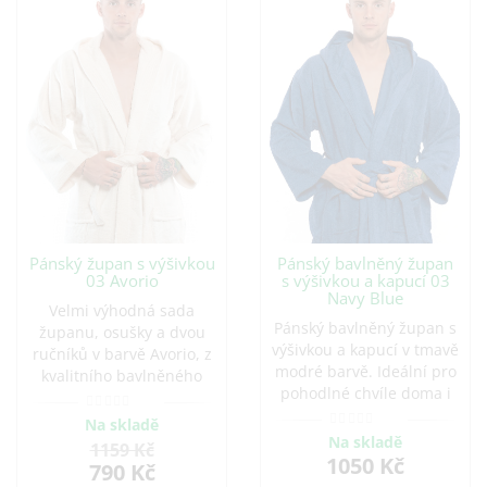
Pánský župan s výšivkou
Pánský bavlněný župan
03 Avorio
s výšivkou a kapucí 03
Navy Blue
Velmi výhodná sada
Pánský bavlněný župan s
županu, osušky a dvou
výšivkou a kapucí v tmavě
ručníků v barvě Avorio, z
modré barvě. Ideální pro
kvalitního bavlněného
pohodlné chvíle doma i
froté, vhodná pro muže i
po koupeli. Vyroben z
pro ženy. Froté má
Na skladě
kvalitní bavlny, která je
charakteristický delší vlas
Na skladě
1159 Kč
savá a příjemná na
1050 Kč
5 mm, na omak je krásně
790 Kč
dotek.
měkké a příjemné na