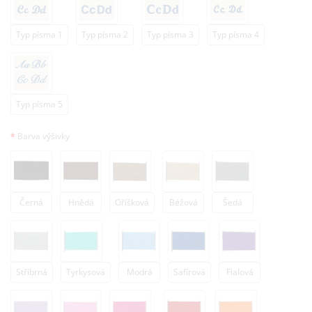
Typ písma 1
Typ písma 2
Typ písma 3
Typ písma 4
Typ písma 5
Barva výšivky
Černá
Hnědá
Oříšková
Béžová
Šedá
Stříbrná
Tyrkysová
Modrá
Safírová
Fialová