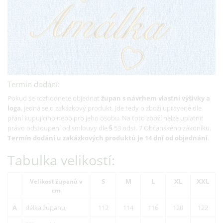
Termín dodání:
Pokud se rozhodnete objednat
župan s návrhem vlastní výšivky a
loga
, jedná se o zakázkový produkt. Jde tedy o zboží upravené dle
přání kupujícího nebo pro jeho osobu. Na toto zboží nelze uplatnit
právo odstoupení od smlouvy dle
§
53 odst. 7 Občanského zákoníku.
Termín dodání u zakázkových produktů je 14 dní od objednání
.
Tabulka velikostí:
S
M
L
XL
XXL
Velikost županů v
cm
A
délka županu
112
114
116
120
122