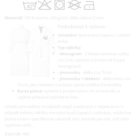
Materiál:
100 % bavlna, 420 g/m2, délka vlákna 5 mm
Podrobnosti k výšivce:
Umístění:
levá strana županu v oblasti
srdce
Typ výšivky:
- Monogram
- 2 tiskací písmena, výška
cca 3 cm, vyberte si prosím ze 4 typů
monogramů
- Jmenovka
- délka cca 15 cm
- Jmenovka + zdobení
- délka textu cca
15 cm, jako zdobení si můžete vybrat srdíčka či hvězdičky
Barva písma:
vyberte si prosím barvu niti ze vzorníku a
vyplňte příslušné čtyřciferné číslo
Výšivku provádíme na základě údajů uvedených v objednávce. V
případě odběru většího množství kusů županů s výšivkou, může tvar
písma a barvu specifikovat zákazník sám, kontaktujte nás, rádi Vám
vyjdeme vstříc.
Vzorník nití: