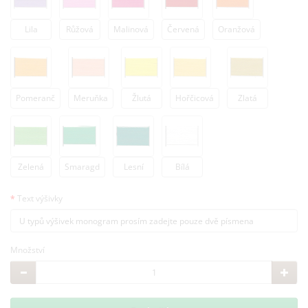
Lila
Růžová
Malinová
Červená
Oranžová
Pomeranč
Meruňka
Žlutá
Hořčicová
Zlatá
Zelená
Smaragd
Lesní
Bílá
Text výšivky
Množství