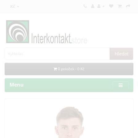
Kč
Hledat
0 položek - 0 Kč
Menu