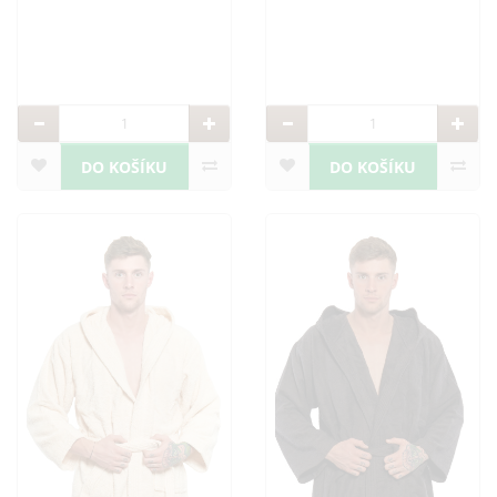
tělo. Součástí klasického
střihu županu je kapuce,
DO KOŠÍKU
DO KOŠÍKU