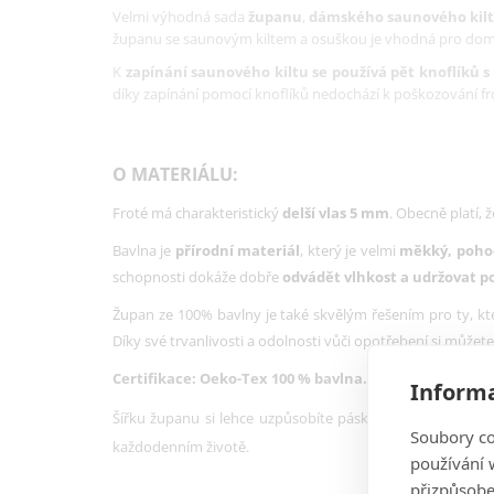
Velmi výhodná sada
županu
,
dámského saunového kil
županu se saunovým kiltem a osuškou
je vhodná pro domá
K
zapínání saunového kiltu se používá pět knoflíků s
díky zapínání pomocí knoflíků nedochází k poškozování frot
O MATERIÁLU:
Froté má charakteristický
delší vlas 5 mm
. Obecně platí, 
Bavlna je
přírodní materiál
, který je velmi
měkký, poho
schopnosti dokáže dobře
odvádět vlhkost a udržovat 
Župan ze 100% bavlny je také skvělým řešením pro ty, kte
Díky své trvanlivosti a odolnosti vůči opotřebení si můžete
Certifikace: Oeko-Tex 100 % bavlna.
Tato certifikace z
Informa
Šířku županu si lehce uzpůsobíte páskem, který zajistí 
Soubory co
každodenním životě.
používání w
přizpůsobe