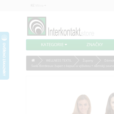
Kč
Měna
KATEGORIE
ZNAČKY
WELLNESS TEXTIL
Župany
Dámsk
Sada Bordeaux: župan s kapucí a výšivkou + dámský saunov