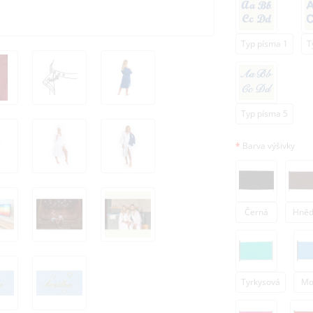
Typ písma 1
T
Typ písma 5
Barva výšivky
Černá
Hně
Tyrkysová
Mo