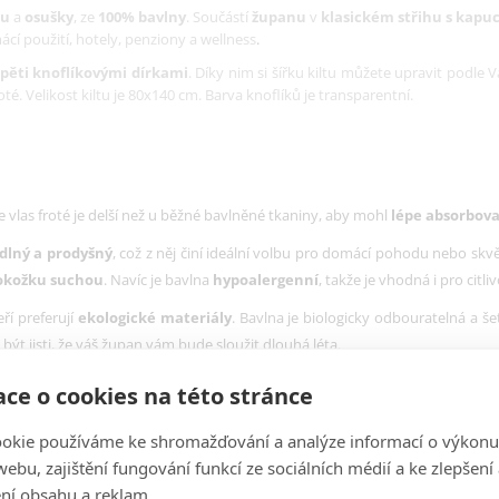
tu
a
osušky
, ze
100% bavlny
. Součástí
županu
v
klasickém střihu s kapuc
cí použití, hotely, penziony a wellness
.
 pěti knoflíkovými dírkami
. Díky nim si šířku kiltu můžete upravit podle
é. Velikost kiltu je 80x140 cm. Barva knoflíků je transparentní.
že vlas froté je delší než u běžné bavlněné tkaniny, aby mohl
lépe absorbova
dlný a prodyšný
, což z něj činí ideální volbu pro domácí pohodu nebo skvěl
pokožku suchou
. Navíc je bavlna
hypoalergenní
, takže je vhodná i pro citl
ří preferují
ekologické materiály
. Bavlna je biologicky odbouratelná a še
 být jisti, že váš župan vám bude sloužit dlouhá léta.
aručuje, že váš župan neobsahuje chemické látky a že do něj můžete bezpeč
ce o cookies na této stránce
dokonalé padnutí a pohodlné nošení. Župan dále disponuje dvěma kapsami a
okie používáme ke shromažďování a analýze informací o výkonu
ebu, zajištění fungování funkcí ze sociálních médií a ke zlepšení
ní obsahu a reklam.