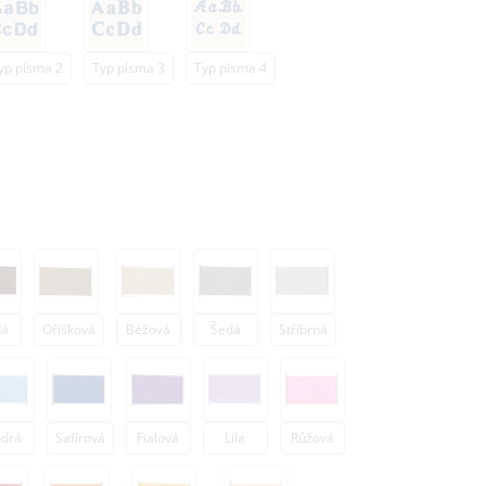
yp písma 2
Typ písma 3
Typ písma 4
dá
Oříšková
Béžová
Šedá
Stříbrná
drá
Safírová
Fialová
Lila
Růžová