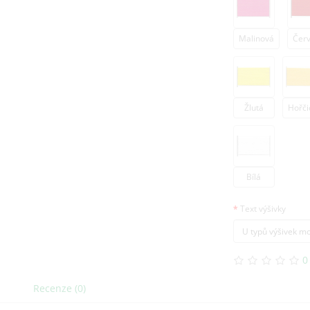
Malinová
Čer
Žlutá
Hořči
Bílá
Text výšivky
0
Recenze (0)