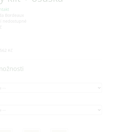
ntakt
da Bordeaux
ní nedostupné
č
562 Kč
možnosti