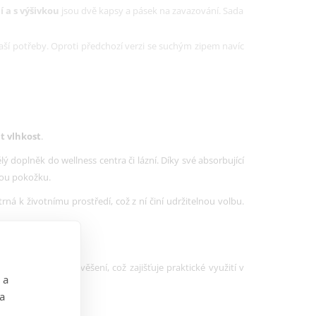
í a s výšivkou
jsou dvě kapsy a pásek na zavazování.
Sada
 Vaší potřeby. Oproti předchozí verzi se suchým zipem navíc
t vlhkost
.
ý doplněk do wellness centra či lázní. Díky své absorbující
ivou pokožku.
trná k životnímu prostředí, což z ní činí udržitelnou volbu.
ně vklouznout.
 poutkem pro zavěšení, což zajišťuje praktické využití v
 a
 a