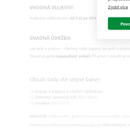
Zjistit více
VHODNÁ VELIKOST:
Nabízené velikosti jsou
od S až po XXXL.
Jednotlivé rozměr
Povo
SNADNÁ ÚDRŽBA:
Lze prát v pračce – všechny naše župany lze prát v pračce
Doporučujeme
nepoužívat aviváž
. Při praní s aviváží s
Obsah sady vše stejné barvy:
1x
župan s kapucí a vlastní výšivkou
1x
dámský saunový kilt
80x140cm
1x
osuška
90x150cm
Materiál:
100% bavlna, gramáž županu a saunového kiltu
Nabízené a zobrazené odstíny jsou pouze
informativní
,