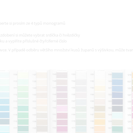
vyberte si prosím ze 4 typů monogramů
o zdobení si můžete vybrat srdíčka či hvězdičky
ku a vyplňte příslušné čtyřciferné číslo
ce. V případě odběru většího množství kusů županů s výšivkou, může tvar 