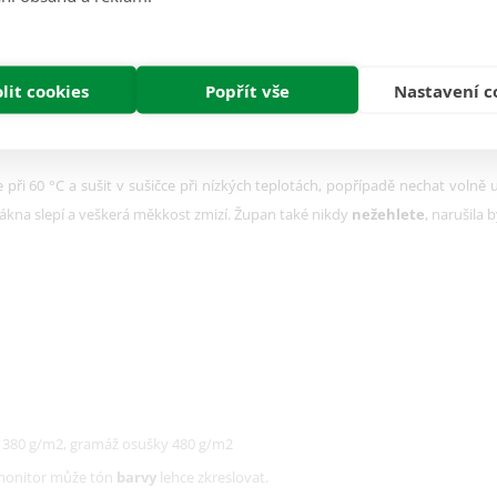
y najdete v tabulce velikostí. Obecně platí, že správná délka županu by měl
lit cookies
Popřít vše
Nastavení c
 při 60 °C a sušit v sušičce při nízkých teplotách, popřípadě nechat voln
e vlákna slepí a veškerá měkkost zmizí. Župan také nikdy
nežehlete
, narušila 
 380 g/m2, gramáž osušky 480 g/m2
 monitor může tón
barvy
lehce zkreslovat.