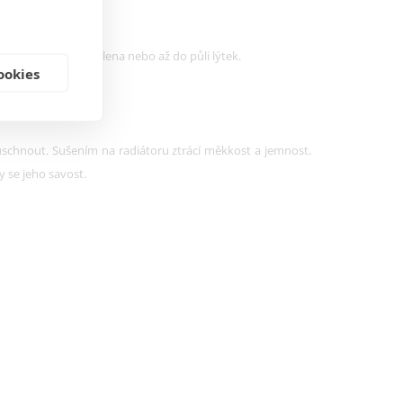
a být alespoň po kolena nebo až do půli lýtek.
ookies
ě uschnout. Sušením na radiátoru ztrácí měkkost a jemnost.
by se jeho savost.