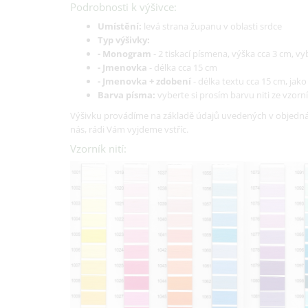
Podrobnosti k výšivce:
Umístění:
levá strana županu v oblasti srdce
Typ výšivky:
- Monogram
- 2 tiskací písmena, výška cca 3 cm, 
- Jmenovka
- délka cca 15 cm
- Jmenovka + zdobení
- délka textu cca 15 cm, jak
Barva písma:
vyberte si prosím barvu niti ze vzorní
Výšivku provádíme na základě údajů uvedených v objednáv
nás, rádi Vám vyjdeme vstříc.
Vzorník nití: