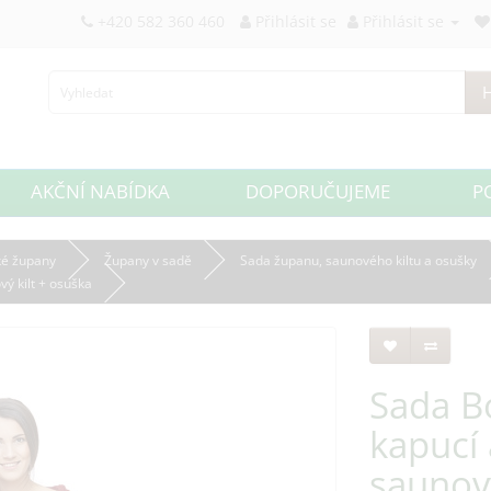
+420 582 360 460
Přihlásit se
Přihlásit se
H
AKČNÍ NABÍDKA
DOPORUČUJEME
P
é župany
Župany v sadě
Sada županu, saunového kiltu a osušky
ý kilt + osuška
Sada B
kapucí
saunový