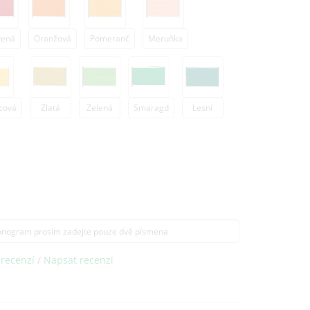
vená
Oranžová
Pomeranč
Meruňka
cová
Zlatá
Zelená
Smaragd
Lesní
 recenzí
/
Napsat recenzi