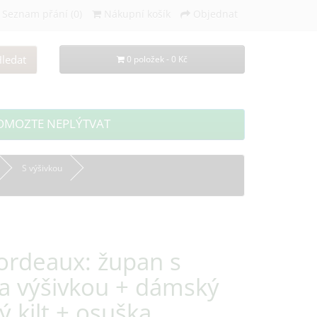
Seznam přání (0)
Nákupní košík
Objednat
ledat
0 položek - 0 Kč
OMOZTE NEPLÝTVAT
S výšivkou
ordeaux: župan s
 a výšivkou + dámský
 kilt + osuška