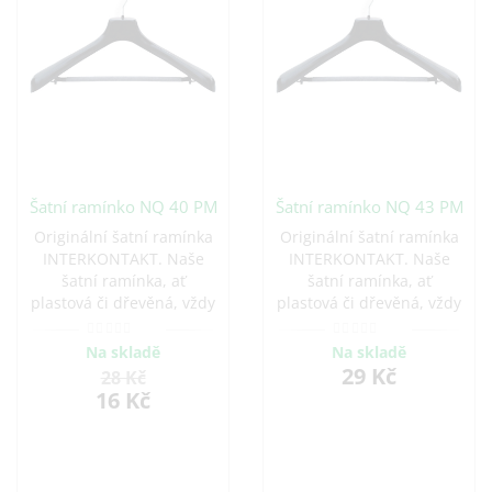
Šatní ramínko NQ 40 PM
Šatní ramínko NQ 43 PM
Originální šatní ramínka
Originální šatní ramínka
INTERKONTAKT. Naše
INTERKONTAKT. Naše
šatní ramínka, ať
šatní ramínka, ať
plastová či dřevěná, vždy
plastová či dřevěná, vždy
se postarají o Vaše
se postarají o Vaše
oblečení s tou největší
oblečení s tou největší
Na skladě
Na skladě
opatrností. Hýčkejte své
opatrností. Hýčkejte své
29 Kč
28 Kč
oděvy s designovými
oděvy s designovými
16 Kč
ramínky a léty
ramínky a léty
prověřenými tvary.
prověřenými tvary.
Nabízíme praktická
Nabízíme praktická
ramínka na šaty, sukně i
ramínka na šaty, sukně i