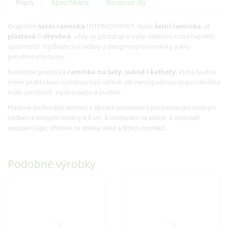
Popis
Specifikace
Recenze (0)
Originální
šatní ramínka
INTERKONTAKT. Naše
šatní ramínka
, ať
plastová
či
dřevěná
, vždy se postarají o Vaše oblečení s tou největší
opatrností. Hýčkejte své oděvy s designovými ramínky a léty
prověřenými tvary.
Nabízíme praktická
ramínka na šaty, sukně i kalhoty
, která budou
nejen praktickou ozdobou Vaší skříně, ale nerozpadnou se po několika
málo použitích. Vyzkoušejte a uvidíte.
Plastové profilované ramínko v černém provedení s pozinkovaným otočným
háčkem a širokými rameny 6,5 cm. S molitanem na příčce. S možností
nasazení loga. Vhodné na obleky, saka a těžkou konfekci.
Podobné výrobky