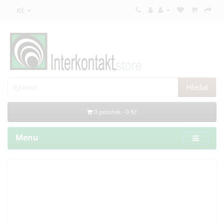
Kč
Hledat
0 položek - 0 Kč
Menu