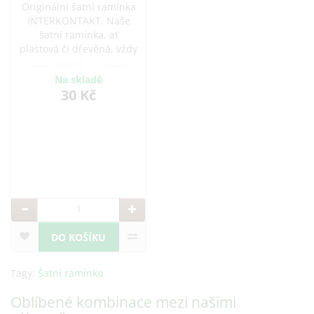
Originální šatní ramínka
INTERKONTAKT. Naše
šatní ramínka, ať
plastová či dřevěná, vždy
se postarají o Vaše
oblečení s tou největší
Na skladě
opatrností. Hýčkejte své
30 Kč
oděvy s designovými
ramínky a léty
prověřenými tvary.
Nabízíme praktická
ramínka na šaty, sukně i
DO KOŠÍKU
Tagy:
Šatní ramínko
Oblíbené kombinace mezi našimi