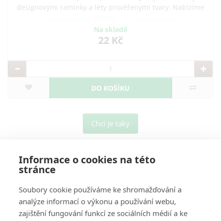
designovými ramínky a léty prověřenými tvary. Nabízíme
praktická ramínka na šaty, sukně i
Na skladě
22 Kč
DO KOŠÍKU
Chci je taky
Informace o cookies na této
stránce
Soubory cookie používáme ke shromažďování a
analýze informací o výkonu a používání webu,
O Nás
zajištění fungování funkcí ze sociálních médií a ke