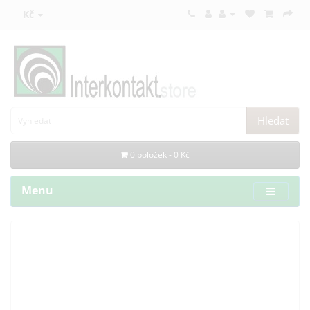
Kč
Hledat
0 položek - 0 Kč
Menu