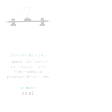
Šatní ramínko PD 46
Originální šatní ramínka
INTERKONTAKT. Naše
šatní ramínka, ať
plastová či dřevěná, vždy
se postarají o Vaše
oblečení s tou největší
Na skladě
opatrností. Hýčkejte své
20 Kč
oděvy s designovými
ramínky a léty
prověřenými tvary.
Nabízíme praktická