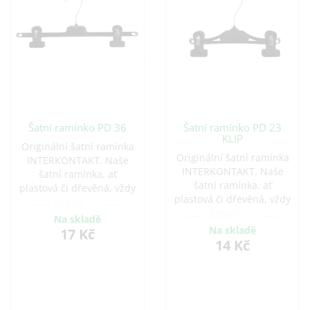
Šatní ramínko PD 36
Šatní ramínko PD 23
KLIP
Originální šatní ramínka
Originální šatní ramínka
INTERKONTAKT. Naše
INTERKONTAKT. Naše
šatní ramínka, ať
šatní ramínka, ať
plastová či dřevěná, vždy
plastová či dřevěná, vždy
se postarají o Vaše
se postarají o Vaše
oblečení s tou největší
Na skladě
oblečení s tou největší
opatrností. Hýčkejte své
Na skladě
17 Kč
opatrností. Hýčkejte své
14 Kč
oděvy s designovými
oděvy s designovými
ramínky a léty
ramínky a léty
prověřenými tvary.
prověřenými tvary.
Nabízíme praktická
Nabízíme praktická
ramínka na šaty, sukně i
ramínka na šaty, sukně i