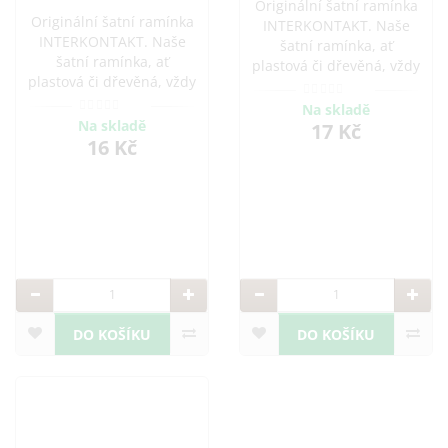
Originální šatní ramínka
Originální šatní ramínka
INTERKONTAKT. Naše
INTERKONTAKT. Naše
šatní ramínka, ať
šatní ramínka, ať
plastová či dřevěná, vždy
plastová či dřevěná, vždy
se postarají o Vaše
se postarají o Vaše
oblečení s tou největší
Na skladě
oblečení s tou největší
opatrností. Hýčkejte své
Na skladě
17 Kč
opatrností. Hýčkejte své
16 Kč
oděvy s designovými
oděvy s designovými
ramínky a léty
ramínky a léty
prověřenými tvary.
prověřenými tvary.
Nabízíme praktická
Nabízíme praktická
ramínka na šaty, sukně i
ramínka na šaty, sukně i
DO KOŠÍKU
DO KOŠÍKU