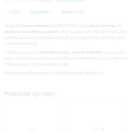
Popis
Specifikace
Recenze (0)
Originální
šatní ramínka
INTERKONTAKT. Naše
šatní ramínka
, ať
plastová
na kalhoty a sukně
, vždy se postarají o Vaše oblečení s tou
největší opatrností. Hýčkejte své oděvy s designovými ramínky a léty
prověřenými tvary.
Nabízíme praktická
ramínka na šaty, sukně i kalhoty
, která budou
nejen praktickou ozdobou Vaší skříně, ale nerozpadnou se po několika
málo použitích. Vyzkoušejte a uvidíte.
Ramínko se používá na sukně, věší se za poutka. Délka 36 cm
Podobné výrobky