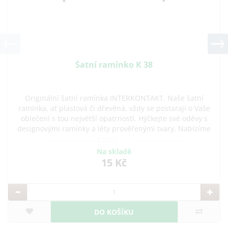
Šatní ramínko K 38
Originální šatní ramínka INTERKONTAKT. Naše šatní
ramínka, ať plastová či dřevěná, vždy se postarají o Vaše
oblečení s tou největší opatrností. Hýčkejte své oděvy s
designovými ramínky a léty prověřenými tvary. Nabízíme
praktická ramínka na šaty, sukně i
Na skladě
15 Kč
DO KOŠÍKU