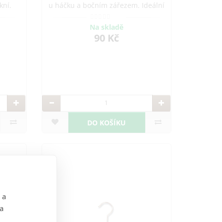
kní.
u háčku a bočním zářezem. Ideální
ely i
pro saka, bundy a sukně. Vhodné
pro domácnosti, hotely i butiky.
Na skladě
Vyrobeno v ČR.
90 Kč
DO KOŠÍKU
 a
 a