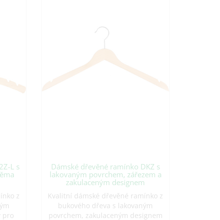
2Z-L s
Dámské dřevěné ramínko DKZ s
věma
lakovaným povrchem, zářezem a
zakulaceným designem
ínko z
Kvalitní dámské dřevěné ramínko z
ným
bukového dřeva s lakovaným
 pro
povrchem, zakulaceným designem