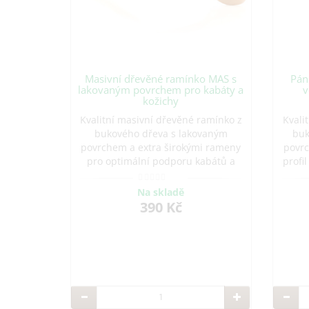
Masivní dřevěné ramínko MAS s
Pán
lakovaným povrchem pro kabáty a
v
kožichy
Kvalitní masivní dřevěné ramínko z
Kvali
bukového dřeva s lakovaným
buk
povrchem a extra širokými rameny
povrc
pro optimální podporu kabátů a
profi
bund. Vhodné pro domácnosti,
per
hotely i butiky. Vyrobeno v ČR.
do
Na skladě
390 Kč