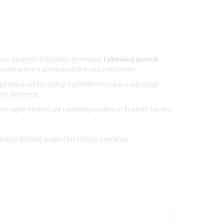
okou pevností a dlouhou životností.
Lakovaný povrch
snadno čistí a zůstává odolné vůči nečistotám.
ce pomáhá udržet oděvy v perfektním tvaru a zabraňuje
ich životnost.
í nejen funkční, ale i esteticky atraktivní doplněk šatníku.
 kde je důležité spojení funkčnosti a estetiky.