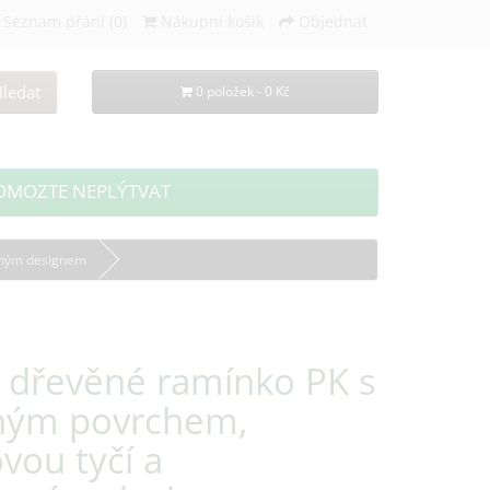
Seznam přání (0)
Nákupní košík
Objednat
ledat
0 položek - 0 Kč
OMOZTE NEPLÝTVAT
ceným designem
 dřevěné ramínko PK s
ným povrchem,
vou tyčí a