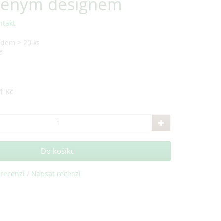
ceným designem
ntakt
adem > 20 ks
č
1 Kč
Do košíku
 recenzí
/
Napsat recenzi