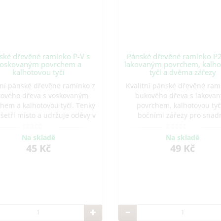
ské dřevěné ramínko P-V s
Pánské dřevěné ramínko P2
oskovaným povrchem a
lakovaným povrchem, kalh
kalhotovou tyčí
tyčí a dvěma zářezy
tní pánské dřevěné ramínko z
Kvalitní pánské dřevěné ram
ového dřeva s voskovaným
bukového dřeva s lakova
hem a kalhotovou tyčí. Tenký
povrchem, kalhotovou tyč
l šetří místo a udržuje oděvy v
bočními zářezy pro snad
fektním stavu. Vhodné pro
zavěšení oděvů. Tenký profil
mácnosti, hotely i butiky.
místo a udržuje oblečení
Na skladě
Na skladě
Vyrobeno v ČR.
perfektním stavu. Vhodné
45 Kč
49 Kč
domácnosti, hotely i buti
Vyrobeno v ČR.