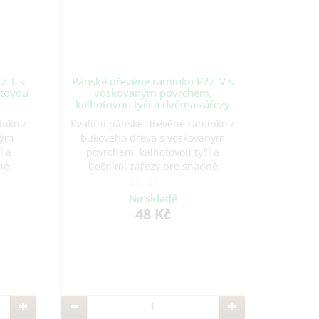
Z-L s
Pánské dřevěné ramínko P2Z-V s
otovou
voskovaným povrchem,
kalhotovou tyčí a dvěma zářezy
ínko z
Kvalitní pánské dřevěné ramínko z
ným
bukového dřeva s voskovaným
í a
povrchem, kalhotovou tyčí a
né
bočními zářezy pro snadné
 šetří
zavěšení oděvů. Tenký profil šetří
 v
místo a udržuje oblečení v
Na skladě
 pro
perfektním stavu. Vhodné pro
48 Kč
ky.
domácnosti, hotely i butiky.
Vyrobeno v ČR.