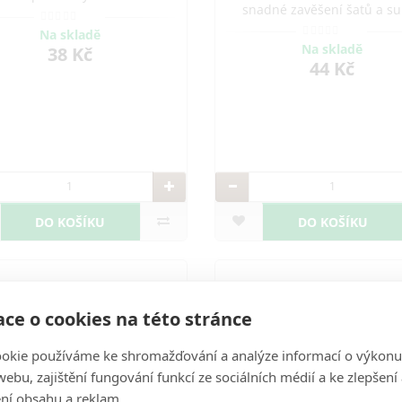
snadné zavěšení šatů a su
ní pro halenky, trička a šaty.
Vhodné pro domácnosti, hot
né pro domácnosti, hotely i
Na skladě
butiky. Vyrobeno v ČR.
butiky. Vyrobeno v ČR.
Na skladě
38 Kč
44 Kč
DO KOŠÍKU
DO KOŠÍKU
ce o cookies na této stránce
okie používáme ke shromažďování a analýze informací o výkonu
ebu, zajištění fungování funkcí ze sociálních médií a ke zlepšení
ní obsahu a reklam.