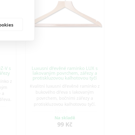
ookies
Z-V s
Luxusní dřevěné ramínko LUX s
ářezy
lakovaným povrchem, zářezy a
protiskluzovou kalhotovou tyčí
ínko z
Kvalitní luxusní dřevěné ramínko z
aným
bukového dřeva s lakovaným
e a
povrchem, bočními zářezy a
dřeva.
protiskluzovou kalhotovou tyčí.
ěšení
Ideální pro saka, kabáty, košile a
etří
kalhoty. Vhodné pro domácnosti,
pro
Na skladě
hotely i butiky. Vyrobeno v ČR.
99 Kč
ky.