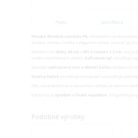
Popis
Specifikace
Pánské dřevěné ramínko PK
od českého výrobce Interk
dodává ramínku hladký a elegantní vzhled, zároveň jej chr
Ramínko má
délku 44 cm
a
šíři v rameni 1,3 cm
, což po
vzniku nevzhledných otlaků.
Kalhotová tyč
umožňuje zavě
Speciální
zakulacený tvar v oblasti háčku
dodává ramínku
Otočný háček
usnadňuje manipulaci a umožňuje pohodlné 
Díky své praktičnosti a luxusnímu vzhledu je ramínko ideá
Každý kus je
vyroben v České republice
, což garantuje 
Podobné výrobky