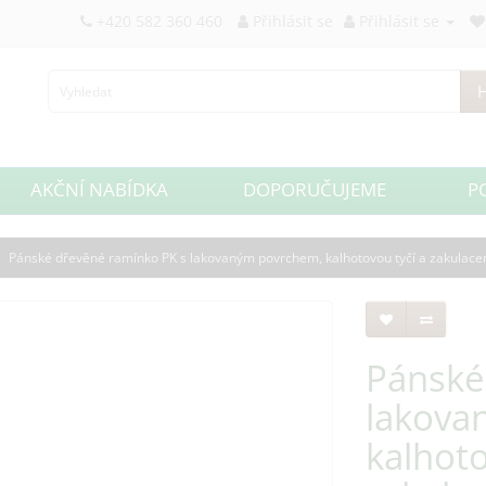
+420 582 360 460
Přihlásit se
Přihlásit se
H
AKČNÍ NABÍDKA
DOPORUČUJEME
P
Pánské dřevěné ramínko PK s lakovaným povrchem, kalhotovou tyčí a zakula
Pánské
lakova
kalhoto