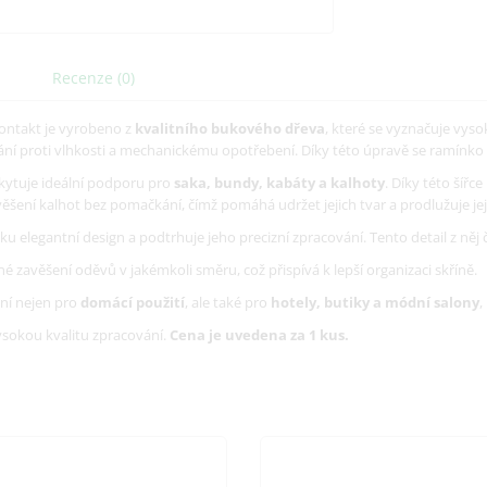
Recenze (0)
ontakt je vyrobeno z
kvalitního bukového dřeva
, které se vyznačuje vys
ání proti vlhkosti a mechanickému opotřebení. Díky této úpravě se ramínko 
skytuje ideální podporu pro
saka, bundy, kabáty a kalhoty
. Díky této šíř
šení kalhot bez pomačkání, čímž pomáhá udržet jejich tvar a prodlužuje jej
 elegantní design a podtrhuje jeho precizní zpracování. Tento detail z něj čin
zavěšení oděvů v jakémkoli směru, což přispívá k lepší organizaci skříně.
lní nejen pro
domácí použití
, ale také pro
hotely, butiky a módní salony
,
vysokou kvalitu zpracování.
Cena je uvedena za 1 kus.