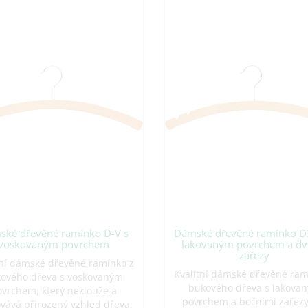
ké dřevěné ramínko D-V s
Dámské dřevěné ramínko D
voskovaným povrchem
lakovaným povrchem a d
zářezy
tní dámské dřevěné ramínko z
Kvalitní dámské dřevěné ram
ového dřeva s voskovaným
bukového dřeva s lakova
vrchem, který neklouže a
povrchem a bočními zářezy
vává přirozený vzhled dřeva.