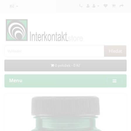
Kč
Hledat
0 položek - 0 Kč
Menu