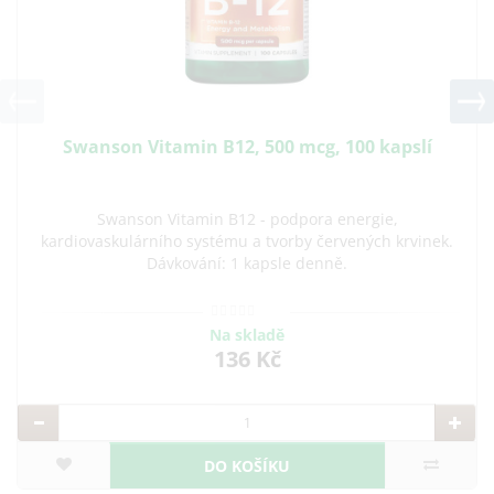
Swanson Zin
Doplněk stravy 
min B12, 500 mcg, 100 kapslí
snadno vstřebate
itamin B12 - podpora energie,
o systému a tvorby červených krvinek.
kování: 1 kapsle denně.
Na skladě
136 Kč
DO KOŠÍKU