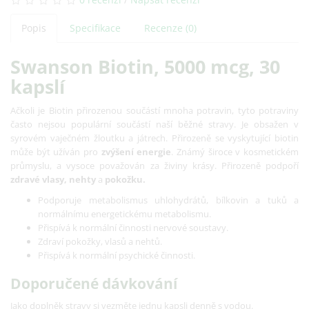
Popis
Specifikace
Recenze (0)
Swanson Biotin, 5000 mcg, 30
kapslí
Ačkoli je Biotin přirozenou součástí mnoha potravin, tyto potraviny
často nejsou populární součástí naší běžné stravy. Je obsažen v
syrovém vaječném žloutku a játrech. Přirozeně se vyskytující biotin
může být užíván pro
zvýšení energie
. Známý široce v kosmetickém
průmyslu, a vysoce považován za živiny krásy. Přirozeně podpoří
zdravé vlasy, nehty
a
pokožku.
Podporuje metabolismus uhlohydrátů, bílkovin a tuků a
normálnímu energetickému metabolismu.
Přispívá k normální činnosti nervové soustavy.
Zdraví pokožky, vlasů a nehtů.
Přispívá k normální psychické činnosti.
Doporučené dávkování
Jako doplněk stravy si vezměte jednu kapsli denně s vodou.