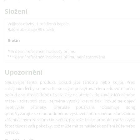
Složení
Velikost dávky: 1 rostlinná kapsle
Balení obsahuje 30 dávek.
Biotin
* % denní referenční hodnoty příjmu
*** denní referenční hodnota příjmu není stanovena
Upozornění
Neužívejte tento produkt, pokud jste těhotná nebo kojíte.
Před
zahájením léčby se poraďte se svým poskytovatelem zdravotní péče,
pokud v současné době užíváte léky na předpis, dostáváte léčení nebo
máte-li zdravotní stav, zejména vysoký krevní tlak.
Pokud se objeví
neobvyklé příznaky, přerušte používání.
Obsahuje dong
quai;
Vyvarujte se dlouhodobému vystavení přirozenému slunečnímu
záření a jiným zdrojům UV světla, protože tento produkt může zvýšit
fotocitlivost vaší pokožky, což může mít za následek spálení kůže nebo
vyrážku.