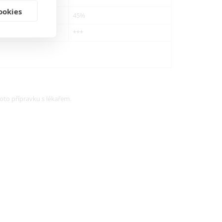
ookies
45%
***
hoto přípravku s lékařem.