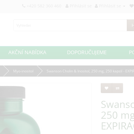
+420 582 360 460
Přihlásit se
Přihlásit se
H
AKČNÍ NABÍDKA
DOPORUČUJEME
P
Myo-inositol
Swanson Cholin & Inositol, 250 mg, 250 kapslí - EXP
Swanson
250 mg,
EXPIRA