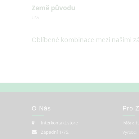
Země původu
USA
Oblíbené kombinace mezi našimi z
O Nás
Pro 
Interkontakt.store
Péče o ž
Západní 1/75,
Výrobci