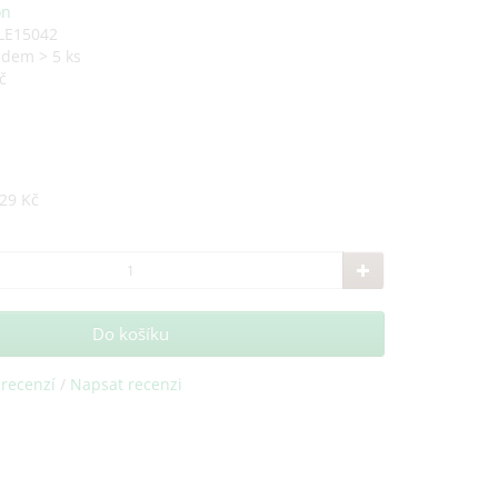
on
LE15042
adem > 5 ks
č
29 Kč
Do košíku
 recenzí
/
Napsat recenzi