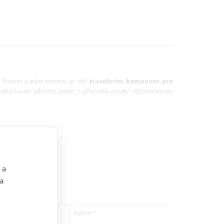
. Hlavní funkcí cholinu je být
stavebním kamenem pro
skloňován jakožto jeden z příznaků vzniku Alzheimerovy
 a
 a
%RHP*