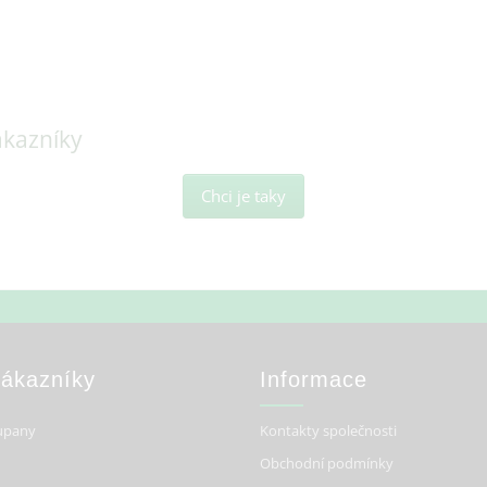
ákazníky
Chci je taky
Zákazníky
Informace
upany
Kontakty společnosti
Obchodní podmínky