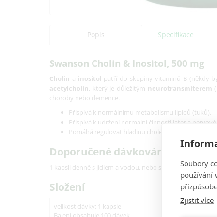
Popis
Specifikace
Swanson Cholin & Inositol, 500 mg
Cholin
a
inositol
patří do skupiny vitaminů B (někdy b
acetylcholin
, který je důležitým
neurotransmiterem
(
choroby nebo demence.
Přispívá k normálnímu metabolismu lipidů (tuků).
Přispívá k udržení normální činnosti jater a nervov
Pomáhá regulovat hladinu cholesterolu
Informa
Doporučené dávkování
Soubory co
1 kapsli denně s jídlem a vodou, nebo se řiďte pokyny kval
používání w
Složení
přizpůsobe
Zjistit více
velikost dávky: 1 kapsle
Balení obsahuje 100 dávek.