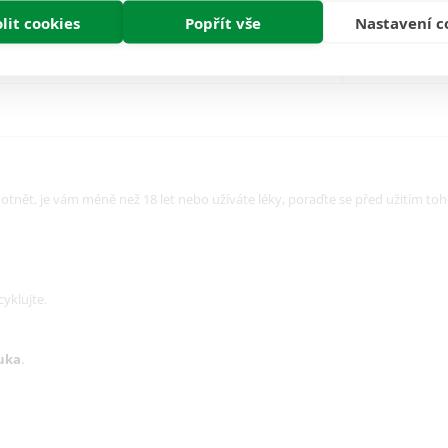
lit cookies
Popřít vše
Nastavení c
250 mg
250 mg
ěhotnět, je vám méně než 18 let nebo užíváte léky, poraďte se před užitím to
yklujte.
uka
.