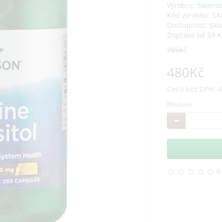
Výrobce:
Swans
Kód výrobku: SA
Dostupnost: Skl
Doprava od 59 K
785Kč
480Kč
Cena bez DPH: 4
Množství
0