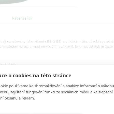
Recenze (0)
ývají označovány jako vitamín
B8 či B9
) a v lidském těle působí společně
přenašečem vzruchu mezi nervovými buňkami). Jeho nedostatek je často 
ého systému.
ce o cookies na této stránce
okie používáme ke shromažďování a analýze informací o výkonu
ifikovaného lékaře.
ebu, zajištění fungování funkcí ze sociálních médií a ke zlepšení
ní obsahu a reklam.
Množství
v 1 dávce