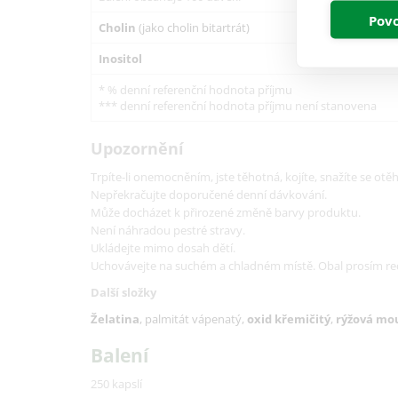
Povo
Cholin
(jako cholin bitartrát)
Inositol
* % denní referenční hodnota příjmu
*** denní referenční hodnota příjmu není stanovena
Upozornění
Trpíte-li onemocněním, jste těhotná, kojíte, snažíte se ot
Nepřekračujte doporučené denní dávkování.
Může docházet k přirozené změně barvy produktu.
Není náhradou pestré stravy.
Ukládejte mimo dosah dětí.
Uchovávejte na suchém a chladném místě. Obal prosím rec
Další složky
Želatina
, palmitát vápenatý,
oxid křemičitý
,
rýžová mo
Balení
250 kapslí