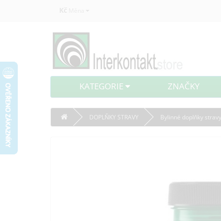
Kč
Měna
KATEGORIE
ZNAČKY
DOPLŇKY STRAVY
Bylinné doplňky strav