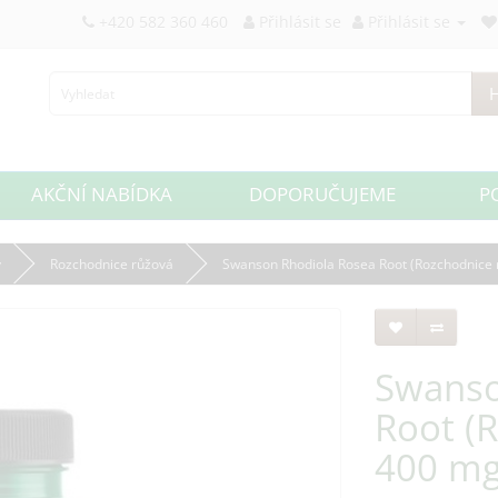
+420 582 360 460
Přihlásit se
Přihlásit se
H
AKČNÍ NABÍDKA
DOPORUČUJEME
P
y
Rozchodnice růžová
Swanson Rhodiola Rosea Root (Rozchodnice r
Swanso
Root (
400 mg,