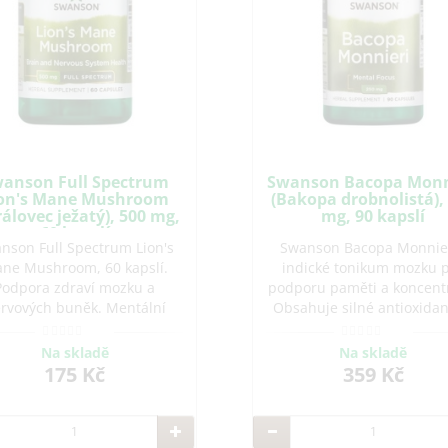
Swanson Bacopa Monnieri
Swanson 
(Bakopa drobnolistá), 250
gama-ami
mg, 90 kapslí
mg,
Swanson Bacopa Monnieri -
Swanson
indické tonikum mozku pro
klidného 
podporu paměti a koncentrace.
nervového n
Obsahuje silné antioxidanty a
mg ky
fytonutrienty pro optimální
aminomáse
mozkovou sílu.
Na skladě
N
359 Kč