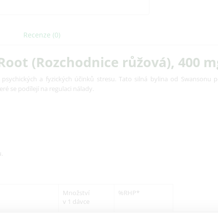
Recenze (0)
oot (Rozchodnice růžová), 400 mg
psychických a fyzických účinků stresu.
Tato silná bylina od Swansonu 
é se podílejí na regulaci nálady.
.
Množství
%RHP*
v 1 dávce