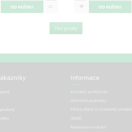
DO KOŠÍKU
D
Chci je taky
Zákazníky
Informace
upany
Kontakty společnosti
Obchodní podmínky
 poukazy
PROHLÁŠENÍ O OCHRANĚ OSOBN
bídka
ÚDAJŮ
Reklamace a vrácení