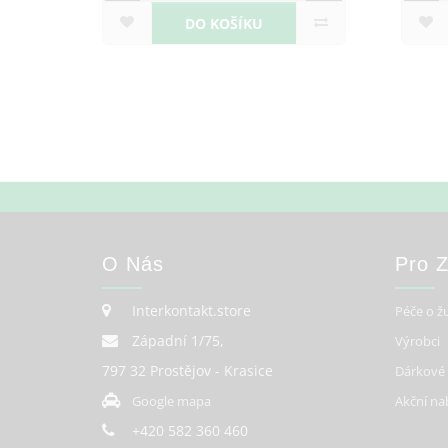
O KOŠÍKU
DO KOŠÍKU
O Nás
Pro 
Interkontakt.store
Péče o ž
Západní 1/75,
Výrobci
797 32 Prostějov - Krasice
Dárkové
Google mapa
Akční na
+420 582 360 460