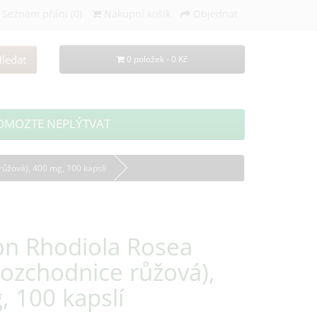
Seznam přání (0)
Nákupní košík
Objednat
ledat
0 položek - 0 Kč
OMOZTE NEPLÝTVAT
ůžová), 400 mg, 100 kapslí
n Rhodiola Rosea
Rozchodnice růžová),
 100 kapslí