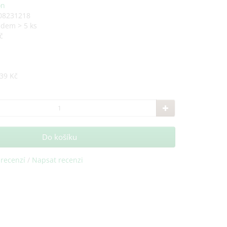
on
308231218
adem > 5 ks
č
39 Kč
Do košíku
 recenzí
/
Napsat recenzi