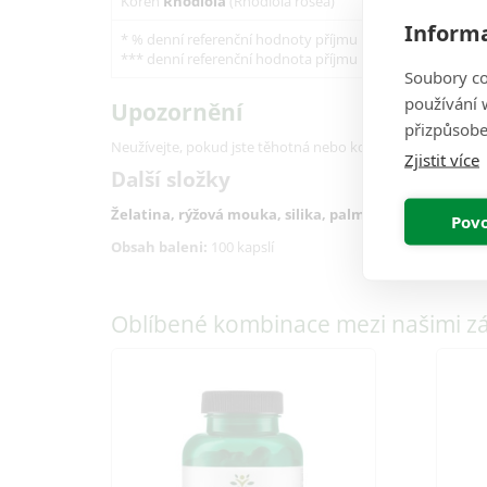
Kořen
Rhodiola
(Rhodiola rosea)
Informa
* % denní referenční hodnoty příjmu
*** denní referenční hodnota příjmu není stanovena
Soubory co
používání w
Upozornění
přizpůsobe
Neužívejte, pokud jste těhotná nebo kojíte.
Zjistit více
Další složky
Želatina
,
rýžová mouka
,
silika,
palmitát vápenatý.
Povo
Obsah baleni:
100 kapslí
Oblíbené kombinace mezi našimi z