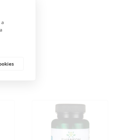
 a
 a
ookies