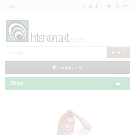
Kč
Hledat
0 položek - 0 Kč
Menu