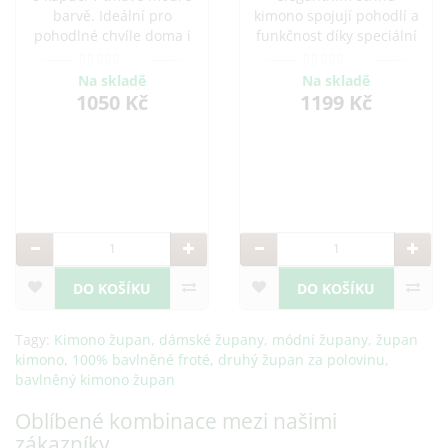
barvě. Ideální pro
kimono spojují pohodlí a
pohodlné chvíle doma i
funkčnost díky speciální
po koupeli. Vyroben z
kombinaci bavln..
kvalitní bavlny, která je
Na skladě
Na skladě
savá a příjemná na
1050 Kč
1199 Kč
dotek. Možnost přidání
výšivky.
DO KOŠÍKU
DO KOŠÍKU
Tagy:
Kimono župan
,
dámské župany
,
módní župany
,
župan
kimono
,
100% bavlněné froté
,
druhý župan za polovinu
,
bavlněný kimono župan
Oblíbené kombinace mezi našimi
zákazníky