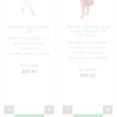
Dětský župan s kapucí,
Dámský bavlněný župan
bílý
model KIMONO 04
Bordeaux
Kvalitní dětský župan s
Dámský bavlněný župan
kapucí je vyroben
v elegantním střihu
z kvalitního
KIMONO ve vínově
certifikovaného froté ze
červené barvě. Ideální
100 %&nbs..
pro pohodlné chvíle
Na skladě
doma i po koupeli.
Na skladě
600 Kč
Vyroben z kvalitní bavlny,
990 Kč
která je savá a příjemná
na dotek. Možnost
přidání výšivky.