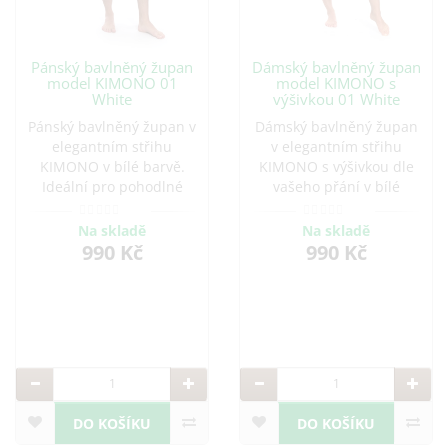
Pánský bavlněný župan
Dámský bavlněný župan
model KIMONO 01
model KIMONO s
White
výšivkou 01 White
Pánský bavlněný župan v
Dámský bavlněný župan
elegantním střihu
v elegantním střihu
KIMONO v bílé barvě.
KIMONO s výšivkou dle
Ideální pro pohodlné
vašeho přání v bílé
chvíle doma i po koupeli.
barvě. Ideální pro
Vyroben z kvalitní bavlny,
pohodlné chvíle doma i
Na skladě
Na skladě
která je savá a příjemná
po koupeli. Vyroben z
990 Kč
990 Kč
na dotek. Možnost
kvalitní bavlny, která je
přidání výšivky.
savá a příjemná na
dotek.
DO KOŠÍKU
DO KOŠÍKU