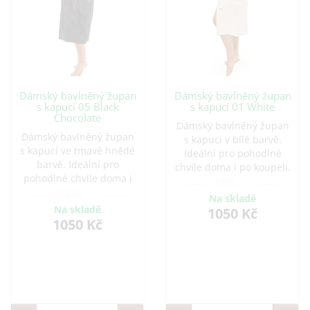
Dámský bavlněný župan
Dámský bavlněný župan
s kapucí 05 Black
s kapucí 01 White
Chocolate
Dámský bavlněný župan
Dámský bavlněný župan
s kapucí v bílé barvě.
s kapucí ve tmavě hnědé
Ideální pro pohodlné
barvě. Ideální pro
chvíle doma i po koupeli.
pohodlné chvíle doma i
Vyroben z kvalitní bavlny,
po koupeli. Vyroben z
která je savá a příjemná
Na skladě
kvalitní bavlny, která je
na dotek. Možnost
Na skladě
1050 Kč
savá a příjemná na
1050 Kč
přidání výšivky.
dotek. Možnost přidání
výšivky.