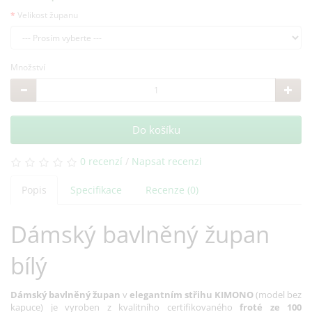
Velikost županu
Množství
Do košíku
0 recenzí
/
Napsat recenzi
Popis
Specifikace
Recenze (0)
Dámský bavlněný župan
bílý
Dámský bavlněný župan
v
elegantním střihu KIMONO
(model bez
kapuce) je vyroben z kvalitního certifikovaného
froté ze 100