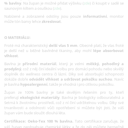
% bavlny
. Na župan je možné přidat výšivku (
zde
) či koupit v sadě se
saunovým kiltem a osuškou (
zde
).
Nabízené a zobrazené odstíny jsou pouze
informativní
, monitor
může tón barvy lehce
zkreslovat
.
O MATERIÁLU:
Froté má charakteristický
delší vlas 5 mm
. Obecně platí, že vlas froté
je delší než u běžné bavlněné tkaniny, aby mohl
lépe absorbovat
vlhkost
.
Bavlna je
přírodní materiál
, který je velmi
měkký, pohodlný a
prodyšný
, což z něj činí ideální volbu pro domácí pohodu nebo skvělý
doplněk do wellness centra či lázní. Díky své absorbující schopnosti
dokáže dobře
odvádět vlhkost a udržovat pokožku suchou
. Navíc
je bavlna
hypoalergenní
, takže je vhodná i pro citlivou pokožku.
Župan ze 100% bavlny je také skvělým řešením pro ty, kteří
preferují
ekologické materiály
. Bavlna je biologicky odbouratelná a
šetrná k životnímu prostředí, což z ní činí udržitelnou volbu. Díky své
trvanlivosti a odolnosti vůči opotřebení si můžete být jisti, že váš
župan vám bude sloužit dlouhá léta.
Certifikace: Oeko-Tex 100 % bavlna.
Tato certifikace zaručuje, že
váš župan neobsahuje chemické látky a že do něj můžete bezpečně