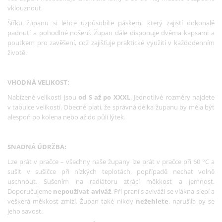
vklouznout.
Šířku županu si lehce uzpůsobíte páskem, který zajistí dokonalé
padnutí a pohodlné nošení. Župan dále disponuje dvěma kapsami a
poutkem pro zavěšení, což zajišťuje praktické využití v každodenním
životě.
VHODNÁ VELIKOST:
Nabízené velikosti jsou
od S až po XXXL
. Jednotlivé rozměry najdete
v tabulce velikostí. Obecně platí, že správná délka županu by měla být
alespoň po kolena nebo až do půli lýtek.
SNADNÁ ÚDRŽBA:
Lze prát v pračce – všechny naše župany lze prát v pračce při 60 °C a
sušit v sušičce při nízkých teplotách, popřípadě nechat volně
uschnout. Sušením na radiátoru ztrácí měkkost a jemnost.
Doporučujeme
nepoužívat aviváž
. Při praní s aviváží se vlákna slepí a
veškerá měkkost zmizí. Župan také nikdy
nežehlete
, narušila by se
jeho savost.