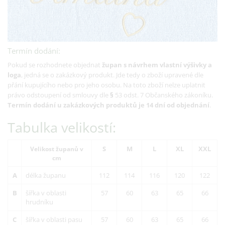
Termín dodání:
Pokud se rozhodnete objednat
župan s návrhem vlastní výšivky a
loga
, jedná se o zakázkový produkt. Jde tedy o zboží upravené dle
přání kupujícího nebo pro jeho osobu. Na toto zboží nelze uplatnit
právo odstoupení od smlouvy dle
§
53 odst. 7 Občanského zákoníku.
Termín dodání u zakázkových produktů je 14 dní od objednání
.
Tabulka velikostí:
S
M
L
XL
XXL
Velikost županů v
cm
A
délka županu
112
114
116
120
122
B
šířka v oblasti
57
60
63
65
66
hrudníku
C
šířka v oblasti pasu
57
60
63
65
66