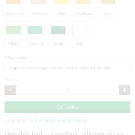
Pomeranč
Meruňka
Žlutá
Hořčicová
Zlatá
Zelená
Smaragd
Lesní
Bílá
Text výšivky
Množství
Do košíku
0 recenzí
/
Napsat recenzi
Prodej byl ukončen, alternativou