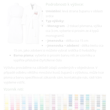
Podrobnosti k výšivce:
Umístění:
levá strana županu v oblasti
srdce
Typ výšivky:
- Monogram
- 2 tiskací písmena, výška
cca 3 cm, vyberte si prosím ze 4 typů
monogramů
- Jmenovka
- délka cca 15 cm
- Jmenovka + zdobení
- délka textu cca
15 cm, jako zdobení si můžete vybrat srdíčka či hvězdičky
Barva písma:
vyberte si prosím barvu niti ze vzorníku a
vyplňte příslušné čtyřciferné číslo
Výšivku provádíme na základě údajů uvedených v objednávce. V
případě odběru většího množství kusů županů s výšivkou, může tvar
písma a barvu specifikovat zákazník sám, kontaktujte nás, rádi Vám
vyjdeme vstříc.
Vzorník nití: