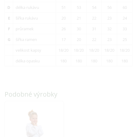
D
délka rukávu
51
53
54
56
60
E
šířka rukávu
20
21
22
23
24
F
průramek
26
30
31
32
33
G
šířka ramen
17
20
22
23
25
velikost kapsy
18/20
18/20
18/20
18/20
18/20
délka opasku
180
180
180
180
180
Podobné výrobky