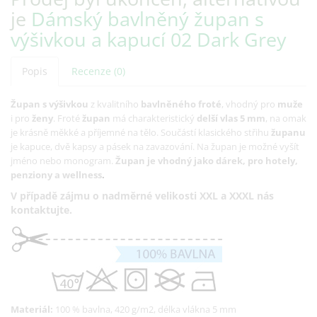
je
Dámský bavlněný župan s
výšivkou a kapucí 02 Dark Grey
Popis
Recenze (0)
Župan
s výšivkou
z kvalitního
bavlněného froté
, vhodný pro
muže
i pro
ženy
. Froté
župan
má charakteristický
delší vlas 5 mm
, na omak
je krásně měkké a příjemné na tělo. Součástí klasického střihu
županu
je kapuce, dvě kapsy a pásek na zavazování. Na župan je možné vyšít
jméno nebo monogram.
Župan je vhodný jako dárek, pro hotely,
penziony a wellness
.
V případě zájmu o nadměrné velikosti XXL a XXXL nás
kontaktujte.
Materiál:
100 % bavlna, 420 g/m2, délka vlákna 5 mm