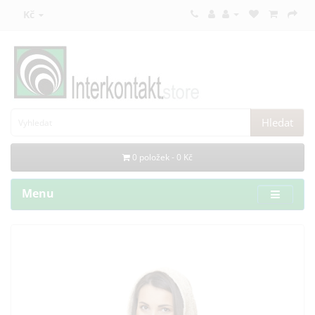
Kč
Hledat
0 položek - 0 Kč
Menu