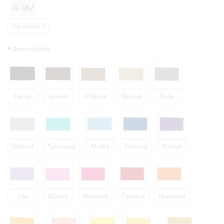
Typ písma 5
Barva výšivky
Černá
Hnědá
Oříšková
Béžová
Šedá
Stříbrná
Tyrkysová
Modrá
Safírová
Fialová
Lila
Růžová
Malinová
Červená
Oranžová