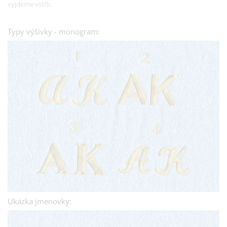
vyjdeme vstříc.
Typy výšivky - monogram:
Ukázka jmenovky: