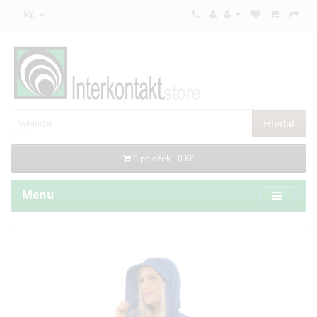
Kč
Hledat
0 položek - 0 Kč
Menu