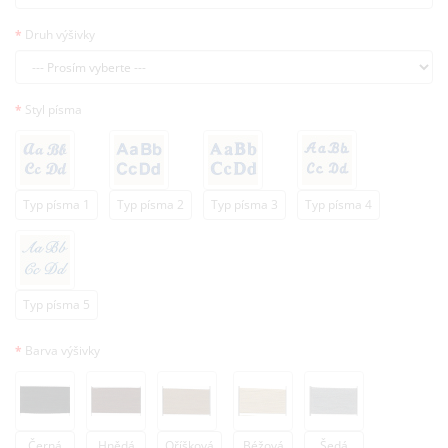
Druh výšivky
Styl písma
Typ písma 1
Typ písma 2
Typ písma 3
Typ písma 4
Typ písma 5
Barva výšivky
Černá
Hnědá
Oříšková
Béžová
Šedá