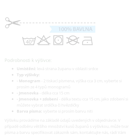
Podrobnosti k výšivce:
Umístění:
levá strana županu v oblasti srdce
Typ výšivky:
- Monogram
- 2 tiskací písmena, výška cca 3 cm, vyberte si
prosím ze 4 typů monogramů
- Jmenovka
- délka cca 15 cm
- Jmenovka + zdobení
- délka textu cca 15 cm, jako zdobení si
můžete vybrat srdíčka či hvězdičky
Barva písma:
vyberte si prosím barvu niti
Výšivku provádíme na základě údajů uvedených v objednávce. V
případě odběru většího množství kusů županů s výšivkou, může tvar
písma a barvu specifikovat zákazník sám, kontaktujte nás, rádi Vám