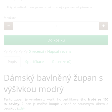
Množství
Do košíku
0 recenzí
/
Napsat recenzi
Popis
Specifikace
Recenze (0)
Dámský bavlněný župan s
výšivkou modrý
Tento župan je vyroben z kvalitního certifikovaného
froté ze 100
% bavlny
. Župan je možné koupit v sadě se saunovým kiltem a
osuškou (
zde
).