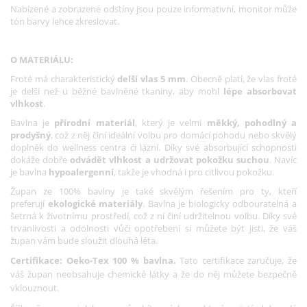
Nabízené a zobrazené odstíny jsou pouze informativní, monitor může
tón barvy lehce zkreslovat.
O MATERIÁLU:
Froté má charakteristický
delší vlas 5 mm
. Obecně platí, že vlas froté
je delší než u běžné bavlněné tkaniny, aby mohl
lépe absorbovat
vlhkost
.
Bavlna je
přírodní materiál
, který je velmi
měkký, pohodlný a
prodyšný
, což z něj činí ideální volbu pro domácí pohodu nebo skvělý
doplněk do wellness centra či lázní. Díky své absorbující schopnosti
dokáže dobře
odvádět vlhkost a udržovat pokožku suchou
. Navíc
je bavlna
hypoalergenní
, takže je vhodná i pro citlivou pokožku.
Župan ze 100% bavlny je také skvělým řešením pro ty, kteří
preferují
ekologické materiály
. Bavlna je biologicky odbouratelná a
šetrná k životnímu prostředí, což z ní činí udržitelnou volbu. Díky své
trvanlivosti a odolnosti vůči opotřebení si můžete být jisti, že váš
župan vám bude sloužit dlouhá léta.
Certifikace: Oeko-Tex 100 % bavlna.
Tato certifikace zaručuje, že
váš župan neobsahuje chemické látky a že do něj můžete bezpečně
vklouznout.