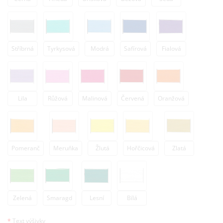
Stříbrná
Tyrkysová
Modrá
Safírová
Fialová
Lila
Růžová
Malinová
Červená
Oranžová
Pomeranč
Meruňka
Žlutá
Hořčicová
Zlatá
Zelená
Smaragd
Lesní
Bílá
Text výšivky