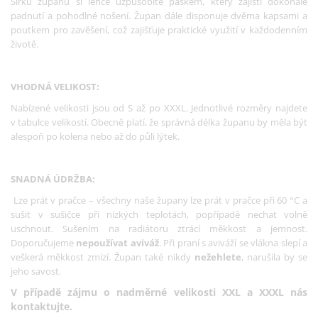
Šířku županu si lehce uzpůsobíte páskem, který zajistí dokonalé
padnutí a pohodlné nošení. Župan dále disponuje dvěma kapsami a
poutkem pro zavěšení, což zajišťuje praktické využití v každodenním
životě.
VHODNÁ VELIKOST:
Nabízené velikosti jsou od S až po XXXL. Jednotlivé rozměry najdete
v tabulce velikostí. Obecně platí, že správná délka županu by měla být
alespoň po kolena nebo až do půli lýtek.
SNADNÁ ÚDRŽBA:
Lze prát v pračce – všechny naše župany lze prát v pračce při 60 °C a
sušit v sušičce při nízkých teplotách, popřípadě nechat volně
uschnout. Sušením na radiátoru ztrácí měkkost a jemnost.
Doporučujeme
nepoužívat aviváž
. Při praní s aviváží se vlákna slepí a
veškerá měkkost zmizí. Župan také nikdy
nežehlete
, narušila by se
jeho savost.
V případě zájmu o nadměrné velikosti XXL a XXXL nás
kontaktujte.