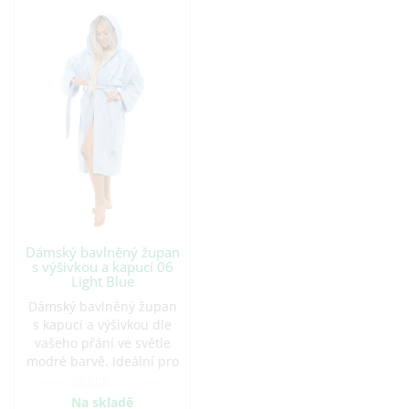
Dámský bavlněný župan
s výšivkou a kapucí 06
Light Blue
Dámský bavlněný župan
s kapucí a výšivkou dle
vašeho přání ve světle
modré barvě. Ideální pro
pohodlné chvíle doma i
po koupeli. Vyroben z
Na skladě