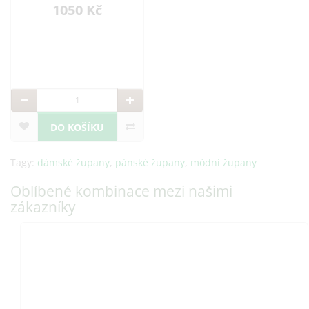
kvalitní bavlny, která je
1050 Kč
savá a příjemná na
dotek.
DO KOŠÍKU
Tagy:
dámské župany
,
pánské župany
,
módní župany
Oblíbené kombinace mezi našimi
zákazníky