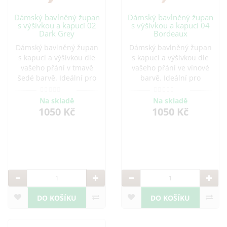
Dámský bavlněný župan
Dámský bavlněný župan
s výšivkou a kapucí 02
s výšivkou a kapucí 04
Dark Grey
Bordeaux
Dámský bavlněný župan
Dámský bavlněný župan
s kapucí a výšivkou dle
s kapucí a výšivkou dle
vašeho přání v tmavě
vašeho přání ve vínové
šedé barvě. Ideální pro
barvě. Ideální pro
pohodlné chvíle doma i
pohodlné chvíle doma i
po koupeli. Vyroben z
po koupeli. Vyroben z
Na skladě
Na skladě
kvalitní bavlny, která je
kvalitní bavlny, která je
1050 Kč
1050 Kč
savá a příjemná na
savá a příjemná na
dotek.
dotek.
DO KOŠÍKU
DO KOŠÍKU