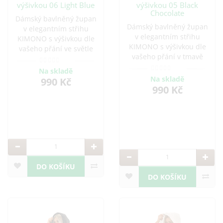
výšivkou 06 Light Blue
výšivkou 05 Black
Chocolate
Dámský bavlněný župan
Dámský bavlněný župan
v elegantním střihu
v elegantním střihu
KIMONO s výšivkou dle
KIMONO s výšivkou dle
vašeho přání ve světle
vašeho přání v tmavě
modré barvě. Ideální pro
hnědé barvě. Ideální pro
pohodlné chvíle doma i
Na skladě
pohodlné chvíle doma i
po koupeli. Vyroben z
Na skladě
990 Kč
po koupeli. Vyroben z
990 Kč
kvalitní bavlny, která je
kvalitní bavlny, která je
savá a příjemná na
savá a příjemná na
dotek.
dotek.
DO KOŠÍKU
DO KOŠÍKU