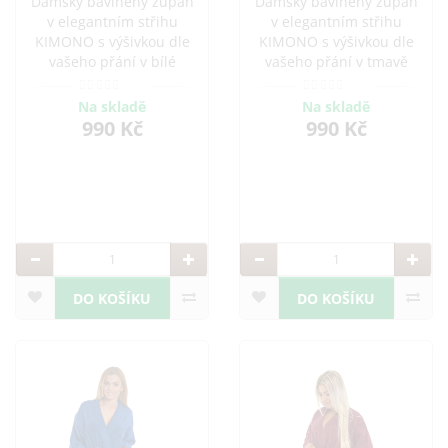
Dámský bavlněný župan
Dámský bavlněný župan
v elegantním střihu
v elegantním střihu
KIMONO s výšivkou dle
KIMONO s výšivkou dle
vašeho přání v bílé
vašeho přání v tmavě
barvě. Ideální pro
šedé barvě. Ideální pro
pohodlné chvíle doma i
pohodlné chvíle doma i
Na skladě
Na skladě
po koupeli. Vyroben z
po koupeli. Vyroben z
990 Kč
990 Kč
kvalitní bavlny, která je
kvalitní bavlny, která je
savá a příjemná na
savá a příjemná na
dotek.
dotek.
DO KOŠÍKU
DO KOŠÍKU