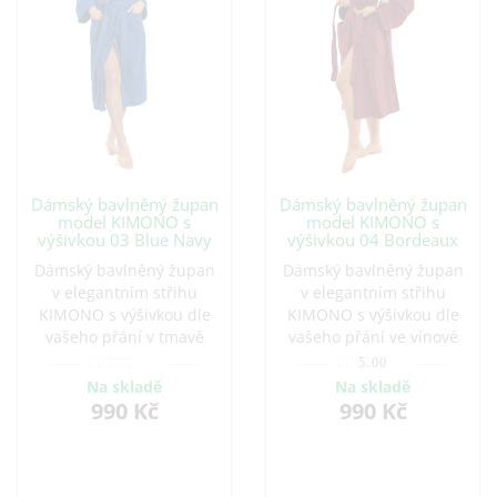
Dámský bavlněný župan
Dámský bavlněný župan
model KIMONO s
model KIMONO s
výšivkou 03 Blue Navy
výšivkou 04 Bordeaux
Dámský bavlněný župan
Dámský bavlněný župan
v elegantním střihu
v elegantním střihu
KIMONO s výšivkou dle
KIMONO s výšivkou dle
vašeho přání v tmavě
vašeho přání ve vínové
modré barvě. Ideální pro
barvě. Ideální pro
5.00
pohodlné chvíle doma i
pohodlné chvíle doma i
Na skladě
Na skladě
po koupeli. Vyroben z
po koupeli. Vyroben z
990 Kč
990 Kč
kvalitní bavlny, která je
kvalitní bavlny, která je
savá a příjemná na
savá a příjemná na
dotek.
dotek.