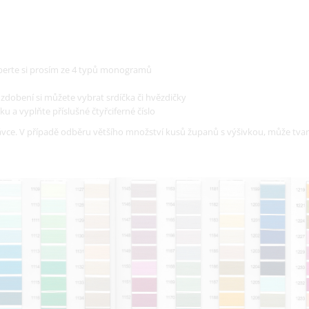
vyberte si prosím ze 4 typů monogramů
o zdobení si můžete vybrat srdíčka či hvězdičky
ku a vyplňte příslušné čtyřciferné číslo
ce. V případě odběru většího množství kusů županů s výšivkou, může tvar 