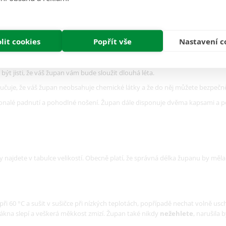
že vlas froté je delší než u běžné bavlněné tkaniny, aby mohl
lépe absorbova
dlný a prodyšný
lit cookies
, což z něj činí ideální volbu pro domácí pohodu nebo skvěl
Popřít vše
Nastavení c
pokožku suchou
. Navíc je bavlna
hypoalergenní
, takže je vhodná i pro citl
ří preferují
ekologické materiály
. Bavlna je biologicky odbouratelná a še
 být jisti, že váš župan vám bude sloužit dlouhá léta.
aručuje, že váš župan neobsahuje chemické látky a že do něj můžete bezpečn
konalé padnutí a pohodlné nošení. Župan dále disponuje dvěma kapsami a pou
y najdete v tabulce velikostí. Obecně platí, že správná délka županu by měla
při 60 °C a sušit v sušičce při nízkých teplotách, popřípadě nechat volně u
e vlákna slepí a veškerá měkkost zmizí. Župan také nikdy
nežehlete
, narušila 