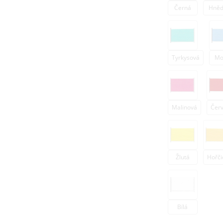
Černá
Hně
Tyrkysová
Mo
Malinová
Čer
Žlutá
Hořči
Bílá