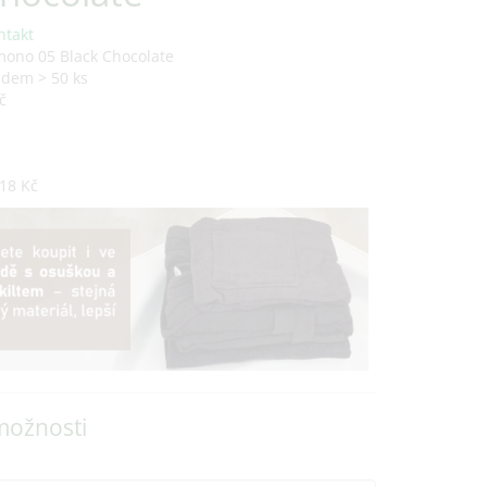
ntakt
mono 05 Black Chocolate
adem > 50 ks
č
18 Kč
možnosti