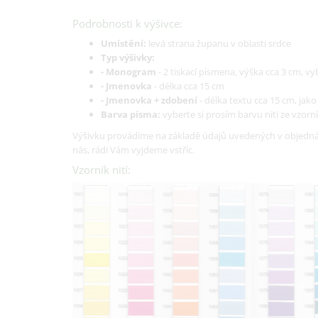
Podrobnosti k výšivce:
Umístění:
levá strana županu v oblasti srdce
Typ výšivky:
- Monogram
- 2 tiskací písmena, výška cca 3 cm, 
- Jmenovka
- délka cca 15 cm
- Jmenovka + zdobení
- délka textu cca 15 cm, jak
Barva písma:
vyberte si prosím barvu niti ze vzorní
Výšivku provádíme na základě údajů uvedených v objednáv
nás, rádi Vám vyjdeme vstříc.
Vzorník nití: