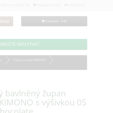
Seznam přání (0)
Nákupní košík
Objednat
ledat
0 položek - 0 Kč
OMOZTE NEPLÝTVAT
ou
Župany model KIMONO
 bavlněný župan
KIMONO s výšivkou 05
Chocolate