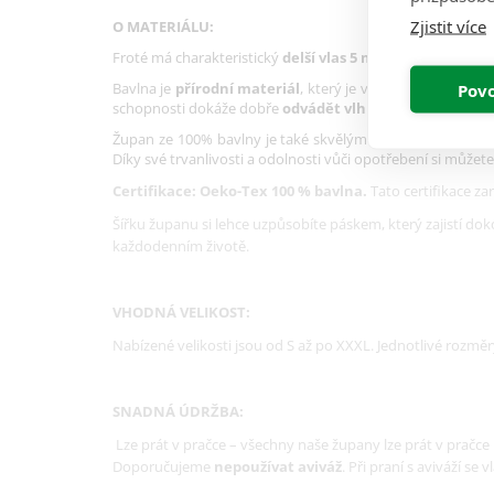
Zjistit více
O MATERIÁLU:
Froté má charakteristický
delší vlas 5 mm
. Obecně platí, 
Bavlna je
přírodní materiál
, který je velmi
měkký, poho
Povo
schopnosti dokáže dobře
odvádět vlhkost a udržovat 
Župan ze 100% bavlny je také skvělým řešením pro ty, kte
Díky své trvanlivosti a odolnosti vůči opotřebení si můžete
Certifikace: Oeko-Tex 100 % bavlna.
Tato certifikace z
Šířku županu si lehce uzpůsobíte páskem, který zajistí do
každodenním životě.
VHODNÁ VELIKOST:
Nabízené velikosti jsou od S až po XXXL. Jednotlivé rozměr
SNADNÁ ÚDRŽBA:
Lze prát v pračce – všechny naše župany lze prát v pračce 
Doporučujeme
nepoužívat aviváž
. Při praní s aviváží s