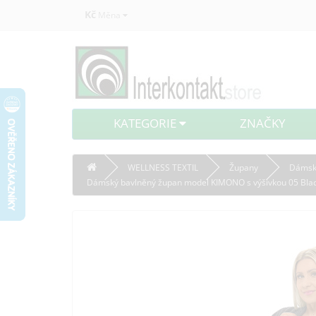
Kč
Měna
KATEGORIE
ZNAČKY
WELLNESS TEXTIL
Župany
Dámsk
Dámský bavlněný župan model KIMONO s výšivkou 05 Blac