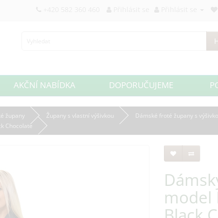
+420 582 360 460
Přihlásit se
Přihlásit se
H
AKČNÍ NABÍDKA
DOPORUČUJEME
P
é župany
Župany s vlastní výšivkou
Dámské froté župany s výšivk
k Chocolate
Dámský
model 
Black 