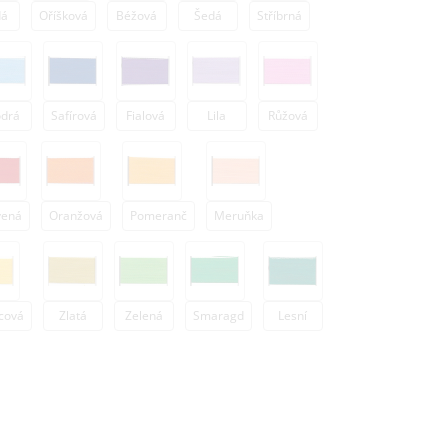
dá
Oříšková
Béžová
Šedá
Stříbrná
drá
Safírová
Fialová
Lila
Růžová
vená
Oranžová
Pomeranč
Meruňka
cová
Zlatá
Zelená
Smaragd
Lesní