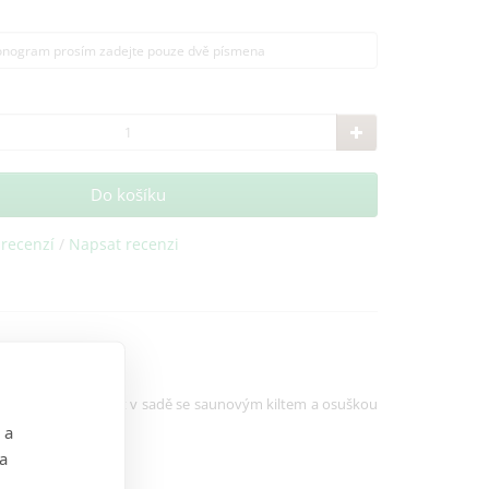
Do košíku
 recenzí
/
Napsat recenzi
pan je možné koupit v sadě se saunovým kiltem a osuškou
 a
 a