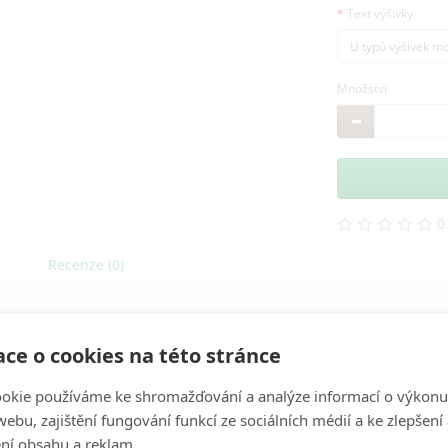
Text výšivky
Množství
0
Recenze (0)
n s výšivkou hnědý
ce o cookies na této stránce
apuce) je vyroben z kvalitního certifikovaného
froté ze 100 % bavlny
. Žu
okie používáme ke shromažďování a analýze informací o výkonu
nitor může tón barvy lehce zkreslovat.
ebu, zajištění fungování funkcí ze sociálních médií a ke zlepšení
ní obsahu a reklam.