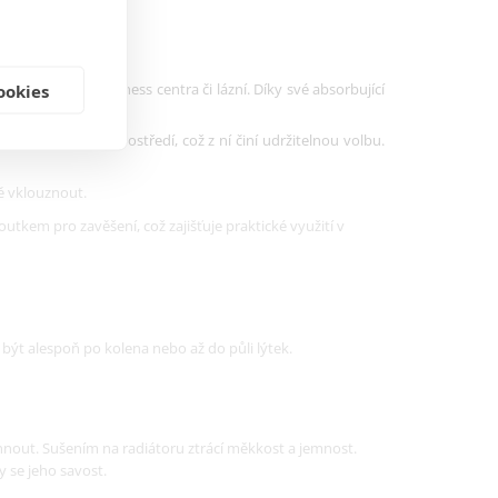
t vlhkost
.
ý doplněk do wellness centra či lázní. Díky své absorbující
ookies
ivou pokožku.
trná k životnímu prostředí, což z ní činí udržitelnou volbu.
ě vklouznout.
tkem pro zavěšení, což zajišťuje praktické využití v
 být alespoň po kolena nebo až do půli lýtek.
schnout. Sušením na radiátoru ztrácí měkkost a jemnost.
by se jeho savost.