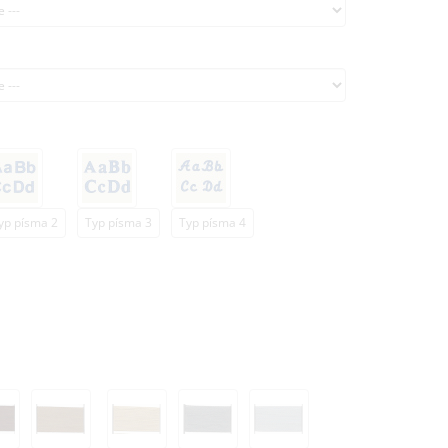
yp písma 2
Typ písma 3
Typ písma 4