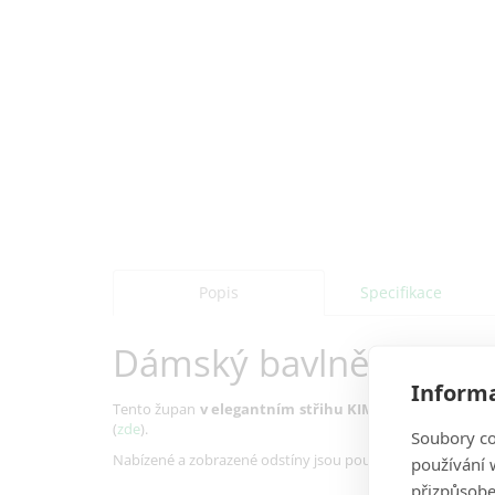
Popis
Specifikace
Dámský bavlněný župa
Informa
Tento župan
v
elegantním střihu KIMONO
(model bez k
(
zde
).
Soubory co
Nabízené a zobrazené odstíny jsou pouze informativní, mo
používání w
přizpůsobe