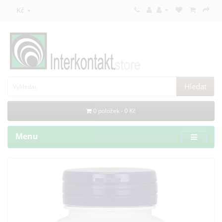
Kč
Hledat
0 položek - 0 Kč
Menu