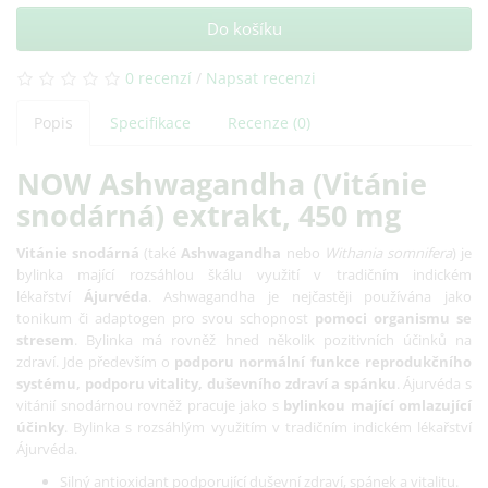
Do košíku
0 recenzí
/
Napsat recenzi
Popis
Specifikace
Recenze (0)
NOW Ashwagandha (Vitánie
snodárná) extrakt, 450 mg
Vitánie snodárná
(také
Ashwagandha
nebo
Withania somnifera
) je
bylinka mající rozsáhlou škálu využití v tradičním indickém
lékařství
Ájurvéda
. Ashwagandha je nejčastěji používána jako
tonikum či adaptogen pro svou schopnost
pomoci organismu se
stresem
. Bylinka má rovněž hned několik pozitivních účinků na
zdraví. Jde především o
podporu normální funkce reprodukčního
systému, podporu vitality, duševního zdraví a spánku
. Ájurvéda s
vitánií snodárnou rovněž pracuje jako s
bylinkou mající omlazující
účinky
. Bylinka s rozsáhlým využitím v tradičním indickém lékařství
Ájurvéda.
Silný antioxidant podporující duševní zdraví, spánek a vitalitu.