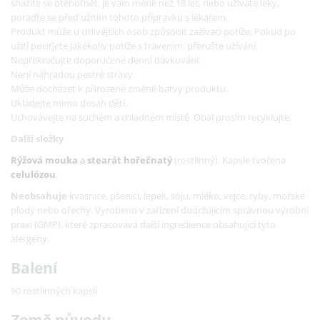
snažíte se otěhotnět, je vám méně než 18 let, nebo užíváte léky,
poraďte se před užitím tohoto přípravku s lékařem.
Produkt může u citlivějších osob způsobit zažívací potíže. Pokud po
užití pociťjete jakékoliv potíže s trávením, přerušte užívání.
Nepřekračujte doporučené denní dávkování.
Není náhradou pestré stravy.
Může docházet k přirozené změně barvy produktu.
Ukládejte mimo dosah dětí.
Uchovávejte na suchém a chladném místě. Obal prosím recyklujte.
Další složky
Rýžová mouka
a
stearát hořečnatý
(rostlinný). Kapsle tvořena
celulózou
.
Neobsahuje
kvasnice, pšenici, lepek, sóju, mléko, vejce, ryby, mořské
plody nebo ořechy. Vyrobeno v zařízení dodržujícím správnou výrobní
praxi (GMP), které zpracovává další ingredience obsahující tyto
alergeny.
Balení
90 rostlinných kapslí