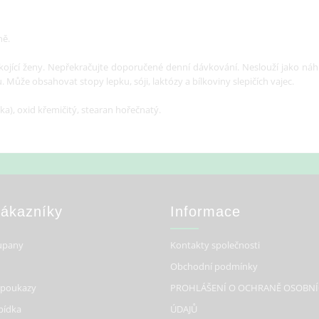
ně.
 kojící ženy. Nepřekračujte doporučené denní dávkování. Neslouží jako náh
Může obsahovat stopy lepku, sóji, laktózy a bílkoviny slepičích vajec.
a), oxid křemičitý, stearan hořečnatý.
Zákazníky
Informace
upany
Kontakty společnosti
Obchodní podmínky
 poukazy
PROHLÁŠENÍ O OCHRANĚ OSOBN
bídka
ÚDAJŮ