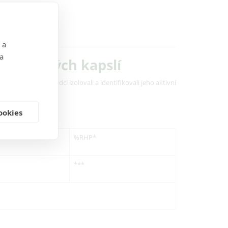
 a
 a
rostlinných kapslí
 teprve nedávno vědci izolovali a identifikovali jeho aktivní
ookies
%RHP*
***