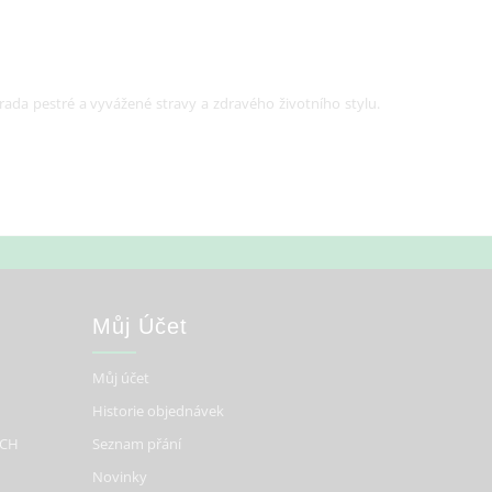
rada pestré a vyvážené stravy a zdravého životního stylu.
Můj Účet
Můj účet
Historie objednávek
ÍCH
Seznam přání
Novinky