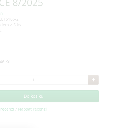
CE 8/2025
on
LE15166-2
adem > 5 ks
č
46 Kč
Do košíku
 recenzí
/
Napsat recenzi