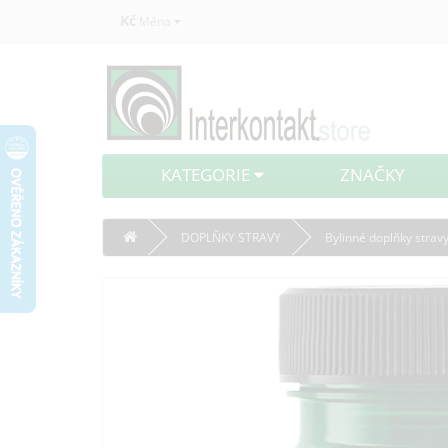
Kč
Měna
KATEGORIE
ZNAČKY
DOPLŇKY STRAVY
Bylinné doplňky strav