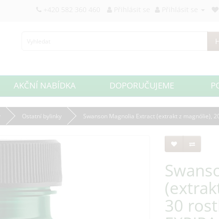
+420 582 360 460
Přihlásit se
Přihlásit se
H
AKČNÍ NABÍDKA
DOPORUČUJEME
P
y
Ostatní bylinky
Swanson Magnolia Extract (extrakt z magnólie), 2
Swanso
(extrak
30 rost