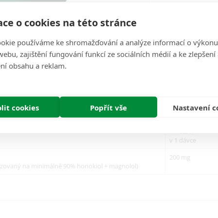
ce o cookies na této stránce
Recenze (0)
okie používáme ke shromažďování a analýze informací o výkonu
ebu, zajištění fungování funkcí ze sociálních médií a ke zlepšení
(extrakt z magnólie), 200 mg, 30 
ní obsahu a reklam.
tní péči po tisíce let. Vědecký výzkum jeho vlastností začal v 19. století, ale
lit cookies
Popřít vše
Nastavení c
Množství
v 1 dávce
200 mg
ardizovaný na minimálně 90% honokiol + magnolol)