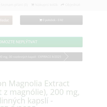
Seznam přání (0)
Nákupní košík
Objednat
ledat
0 položek - 0 Kč
OMOZTE NEPLÝTVAT
00 mg, 30 rostlinných kapslí - EXPIRACE 8/2025
n Magnolia Extract
t z magnólie), 200 mg,
linných kapslí -