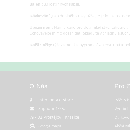
Balení:
30 rostlinných kapslí.
Dávkování:
Jako doplněk stravy užívejte jednu kapsli den
Upozornění:
Není určeno pro děti, mladistvé, těhotné a
Uchovávejte mimo dosah dětí. Skladujte v chladnu a suchu. 
Další složky:
rýžová mouka, hypromelóza (rostlinná tobolk
O Nás
Pro 
Interkontakt.store
Péče o ž
Západní 1/75,
Výrobci
797 32 Prostějov - Krasice
Dárkové
Google mapa
Akční na