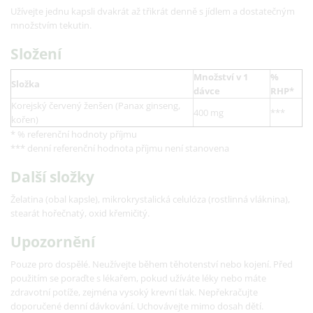
Užívejte jednu kapsli dvakrát až třikrát denně s jídlem a dostatečným
množstvím tekutin.
Složení
Množství v 1
%
Složka
dávce
RHP*
Korejský červený ženšen (Panax ginseng,
400 mg
***
kořen)
* % referenční hodnoty příjmu
*** denní referenční hodnota příjmu není stanovena
Další složky
Želatina (obal kapsle), mikrokrystalická celulóza (rostlinná vláknina),
stearát hořečnatý, oxid křemičitý.
Upozornění
Pouze pro dospělé. Neužívejte během těhotenství nebo kojení. Před
použitím se poraďte s lékařem, pokud užíváte léky nebo máte
zdravotní potíže, zejména vysoký krevní tlak. Nepřekračujte
doporučené denní dávkování. Uchovávejte mimo dosah dětí.