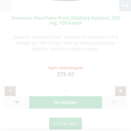
Swanson Eleuthero Root (Sibiřský ženšen), 425
mg, 120 kapslí
Swanson Eleuthero Root - bojovník se stresem a zdroj
energie pro tělo a mysl. Sibiřský ženšen podporuje
imunitní systém a zvládání stresu.
Nyní nedostupné
275 Kč
DO KOŠÍKU
Chci je taky