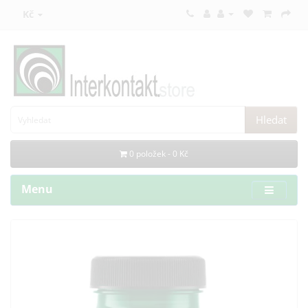
Kč
Hledat
0 položek - 0 Kč
Menu